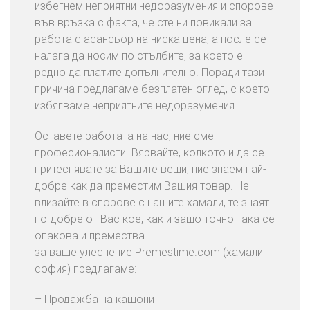
избегнем неприятни недоразумения и спорове
във връзка с факта, че сте ни повикали за
работа с асансьор на ниска цена, а после се
налага да носим по стълбите, за което е
редно да платите допълнително. Поради тази
причина предлагаме безплатен оглед, с което
избягваме неприятните недоразумения.
Оставете работата на нас, ние сме
професионалисти. Вярвайте, колкото и да се
притеснявате за Вашите вещи, ние знаем най-
добре как да преместим Вашия товар. Не
влизайте в спорове с нашите хамали, те знаят
по-добре от Вас кое, как и защо точно така се
опакова и премества.
за ваше улеснение Premestime.com (хамали
софия) предлагаме:
– Продажба на кашони