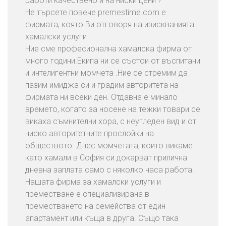
работи качествено и на ниски цени ?
И
Не търсете повече premestime.com е
з
фирмата, която Ви отговоря на изискванията.
х
хамалски услуги
в
Ние сме професионална хамалска фирма от
ъ
много години.Екипа ни се състои от въспитани
р
и интелигентни момчета .Ние се стремим да
л
пазим имиджа си и градим авторитета на
я
фирмата ни всеки ден. Отдавна е минало
н
времето, когато за носене на тежки товари се
е
викаха съмнителни хора, с неугледен вид и от
Н
ниско авторитетните прослойки на
а
обществото. Днес момчетата, които викаме
С
като хамали в София си докарват прилична
т
дневна заплата само с няколко часа работа.
а
Нашата фирма за хамалски услуги и
р
преместване е специализирана в
и
преместването на семейства от един
М
апартамент или къща в друга. Също така