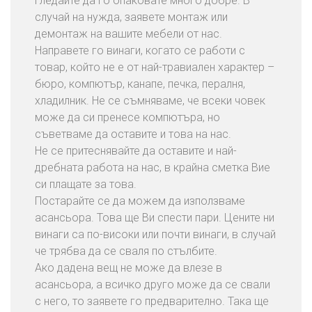
гледайте да го опаковате много добре. В
случай на нужда, заявете монтаж или
демонтаж на вашите мебели от нас.
Направете го винаги, когато се работи с
товар, който не е от най-травиален характер –
бюро, компютър, канапе, печка, пералня,
хладилник. Не се съмняваме, че всеки човек
може да си пренесе компютъра, но
съветваме да оставите и това на нас.
Не се притеснявайте да оставите и най-
дребната работа на нас, в крайна сметка Вие
си плащате за това.
Постарайте се да можем да използваме
асансьора. Това ще Ви спести пари. Цените ни
винаги са по-високи или почти винаги, в случай
че трябва да се сваля по стълбите.
Ако дадена вещ не може да влезе в
асансьора, а всичко друго може да се свали
с него, то заявете го предварително. Така ще