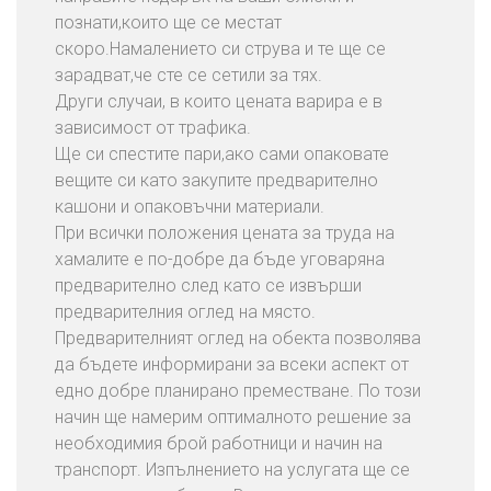
познати,които ще се местат
скоро.Намалението си струва и те ще се
зарадват,че сте се сетили за тях.
Други случаи, в които цената варира е в
зависимост от трафика.
Ще си спестите пари,ако сами опаковате
вещите си като закупите предварително
кашони и опаковъчни материали.
При всички положения цената за труда на
хамалите е по-добре да бъде уговаряна
предварително след като се извърши
предварителния оглед на място.
Предварителният оглед на обекта позволява
да бъдете информирани за всеки аспект от
едно добре планирано преместване. По този
начин ще намерим оптималното решение за
необходимия брой работници и начин на
транспорт. Изпълнението на услугата ще се