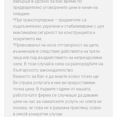
извърши в удобно за Вас време по
предварително уговорените цени и начин на
плащане.
*При транспортиране – предметите са
зъдлъжително укрепени и стабилизирани с цел
максимална сигурност за конструкцията и
покритието им;
*Превозвачът не носи отговорност за щети,
възникнали в следствие действията на трети
лица или под въздействието на непреодолима
сила. В този случай в сила са разпоредбите на
българското законодателство.
Важното за Вас е да знаете колко точно ще
Ви струва услугата и ние ви предоставяме
точна цена. В първите години от нашата
работа като фирма се случваше да даваме
цени на час за хамалските услуги, но опита ни
показа, че това не е разумна практика, освен
в някой конкретни случаи.