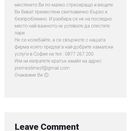
местенето Ви по-малко стресиращо и вещите
Ви биват преместени светкавично бързо и
безпроблемно. И разбира се не на последно
място най-важното,че успявате да спестите
пари.
Не се колебайте, а се свържете с нашата
фирма която предлага най-добрите хамалски
услуги в София на тел : 0877 267 200
Или ни изпратете кратък емайл на адрес:
premestimesf@gmail.com
Очакваме Ви 🙂
Leave Comment