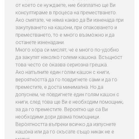
от което се нуждаете, ние безплатно ще Ви
консултираме в процеса на преместването.
Ако смятате, че няма какво да Ви изненада при
закупуването на кашони, при опаковането и
преместването, то е много възможно и да
останете изненадани.
Много хора си мислят, че е много по-удобно
да закупят няколко големи кашона. Всъщност
това често се оказва сериозна грешка.
Ако напълните един голям кашон с книги,
вероятността да го повдигнете сами и да го
преместите, е доста минимална. Но да
допуснем, че повдигнете един голям кашон с
книги, след това ще Ви е необходим помощник,
за да го преместите. Вероятно ще са Ви
необходими дори двама помощници.
Вероятността въпреки всичко да изпуснете
кашона или да го скъсате също никак не е