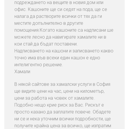
подреждането на вещите в новия дом или
офис. Кашоните ще си седят на пода, ще се
налага да растворите всички от тях да ги
местите допълнително в другите
помощения.Когато кашоните са надписани ше
можете лесно да навигирате хамалите ни в
кои стай да бъдат поставени.
Надписването на кашони и записването какво
точно има във всеки един кашон е едно
интелигентно решение.
Хамали
В някой сайтове за хамалски услуги в София
ще видите цени на час, цени на километър,
цени за работа на човек от хамалите.
Подобно нещо крие риск за Вас. Рискът е
просто казано да заплатите повече. Обадете
ни се и нека уточним всички подробности, ще
получите крайна цена за всичко, ще изпратим