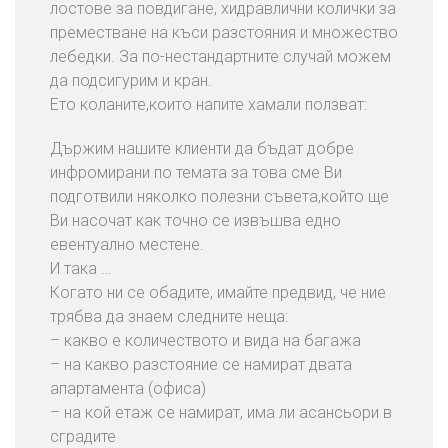
лостове за повдигане, хидравлични колички за
преместване на къси разстояния и множество
лебедки. За по-нестандартните случай можем
да подсигурим и кран.
Ето коланите,които напите хамали ползват:
Държим нашите клиенти да бъдат добре
инфромирани по темата за това сме Ви
подготвили няколко полезни съвета,който ще
Ви насочат как точно се извъшва едно
евентуално местене.
И така …
Когато ни се обадите, имайте предвид, че ние
трябва да знаем следните неща:
– какво е количеството и вида на багажа
– на какво разстояние се намират двата
апартамента (офиса)
– на кой етаж се намират, има ли асансьори в
сградите