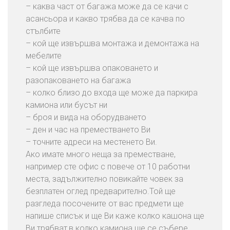
– каква част от багажа може да се качи с
асансьора и какво трябва да се качва по
стълбите
– кой ще извършва монтажа и демонтажа на
мебелите
– кой ще извършва опаковането и
разопаковането на багажа
– колко близо до входа ще може да паркира
камиона или бусът ни
– броя и вида на оборудването
– ден и час на преместването Ви
– точните адреси на местенето Ви.
Ако имате много неща за преместване,
например сте офис с повече от 10 работни
места, задължително повикайте човек за
безплатен оглед предварително.Той ще
разгледа посочените от вас предмети ще
напише списък и ще Ви каже колко кашона ще
Ви трябват,в колко камиона ще се събере