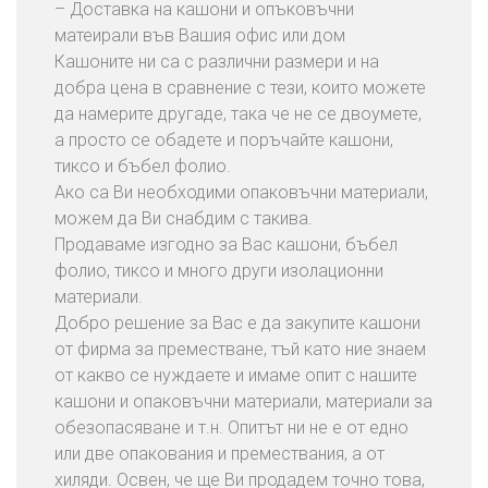
– Доставка на кашони и опъковъчни
матеирали във Вашия офис или дом
Кашоните ни са с различни размери и на
добра цена в сравнение с тези, които можете
да намерите другаде, така че не се двоумете,
а просто се обадете и поръчайте кашони,
тиксо и бъбел фолио.
Ако са Ви необходими опаковъчни материали,
можем да Ви снабдим с такива.
Продаваме изгодно за Вас кашони, бъбел
фолио, тиксо и много други изолационни
материали.
Добро решение за Вас е да закупите кашони
от фирма за преместване, тъй като ние знаем
от какво се нуждаете и имаме опит с нашите
кашони и опаковъчни материали, материали за
обезопасяване и т.н. Опитът ни не е от едно
или две опакования и премествания, а от
хиляди. Освен, че ще Ви продадем точно това,