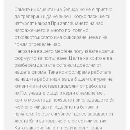
Самите ни клиенти ни убедиха, че не е приятно
да трепериш и да не знаеш колко пари ще ти
изтърсят накрая.При заплашането на час
напражението е много по- голямо
отколкото,когато има фиксиране цена и не
гоним определен час.
Накрая на вашето местене получавате кратък
формуляр за попълване. Целта на които е да
разберем дали сте останали доволни от
нашата фирма. Така контролираме работата
на нашите работници, за да бъдем сигурни че
клиентите ни остават доволни от работата
ни.Получавате също и карти с намаление ,
които можете да ползвате при следващото Ви
местене или да ги подарите на близки и
приятели. Те със сигурност ще се зарадват,от
жеста Ви и за това ,че сте се сетили за тях.
Като заключение premestime.com прави