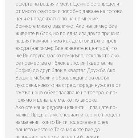
оферта на вашия и-мейл. Цените се определят
от много фактори и подобно даване на готови
цени е неадекватно по наше мнение.
Всичко е много различно. Ако например Вие
живеете в блок, но по една или друга причина
нашият камион няма как да стои дълго пред
входа (например Вие живеете в центъра), то
ще Ви струва малко по-скъпо, отколкото ако
се премества от блок в Люлин (квартал на
София) до друг блок в квартал Дружба.Ако
Вашите мебели и обзавеждане са свръх
луксозни, нивото на стрес, поради нуждата от
съвършено обезопасяване на товара, е по-
голямо и цената е малко по-висока.
Ако сте наши редовни клиенти – плащате по-
малко.Предлагаме специални карти с процент
намаления ,които Ви ги подаряваме след
вашето местене.Така можете вие да
направите подарък на ваши блиски и