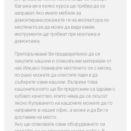
багажа ви и колко курса ще трябва да се
направат.Ако имате мебели за
демонтиране,покажете ги на инспектора по
местенето,за да може да види какви
инструменти ще трябват при монтажа и
демонтажа.
Препоръчваме Ви предварително да си
закупите кашони и опаковъчни материали от
нас.Или,ако планирате местенето си с месец
по-рано можете да спестите пари и да
съберете сами кашони. Въпреки това
кашоните,които ще Ви предложим са здрави с
хубаво качество, които няма да се скъсат
лесно.Купуването на кашоните можете да го
направите в нашия офис, а може и да Ви ги
доставим на място.
Ако ще опаковате сами оборудването си