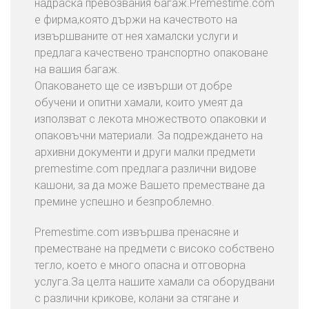
надраска превозвания багаж.Premestime.com
Т
е фирма,която държи на качеството на
Е
извършваните от нея хамалски услуги и
С
предлага качествено транспортно опаковане
Е
на вашия багаж.
С
Опаковането ще се извърши от добре
Н
обучени и опитни хамали, които умеят да
А
използват с лекота множеството опаковки и
С
опаковъчни материали. За подреждането на
архивни документи и други малки предмети
Б
premestime.com предлага различни видове
Л
кашони, за да може Вашето преместване да
О
премине успешно и безпроблемно.
Г
Premestime.com извършва пренасяне и
преместване на предмети с високо собствено
тегло, което е много опасна и отговорна
услуга.За целта нашите хамали са оборудвани
с различни крикове, колани за стягане и