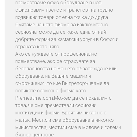
е
преместваме офис оборудване в нов
б
офис,правим пренос и транспорт на трудно
е
подвижни товари от една точка до друга.
л
Смятаме нашата фирма за изключително
и
сериозна, може да се каже една от най-
и
добрите фирми за хамалски услуги в София и
В
страната като цяло.
е
Ако се нуждаете от професионално
щ
преместване, ако се страхувате за
и
безопасността на Вашето обзавеждане или
оборудване, на Вашите машини и
П
съоръжения, то ние Ви препоръчваме да
р
повикате сериозна фирма като
е
Premestime.com.Можем да се похвалим с
м
това, че сме премествали сериозни
е
институции и фирми. Броят им никак не е
с
малък. Местили сме оборудване в няколко
т
министерства, местили сме в молове и големи
в
бизнес центрове