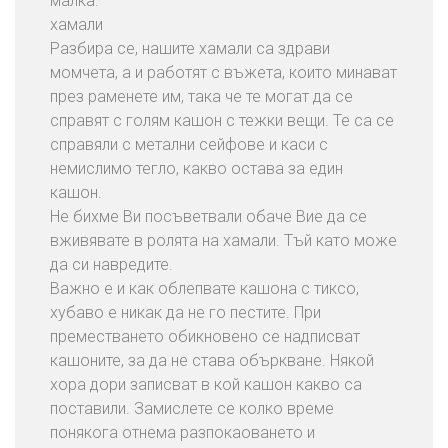
малка.
хамали
Разбира се, нашите хамали са здрави
момчета, а и работят с въжета, които минават
през раменете им, така че те могат да се
справят с голям кашон с тежки вещи. Те са се
справяли с метални сейфове и каси с
немислимо тегло, какво остава за един
кашон.
Не бихме Ви посъветвали обаче Вие да се
вживявате в ролята на хамали. Тъй като може
да си навредите.
Важно е и как облепвате кашона с тиксо,
хубаво е никак да не го пестите. При
преместването обикновено се надписват
кашоните, за да не става объркване. Някой
хора дори записват в кой кашон какво са
поставили. Замислете се колко време
понякога отнема разпокаоването и