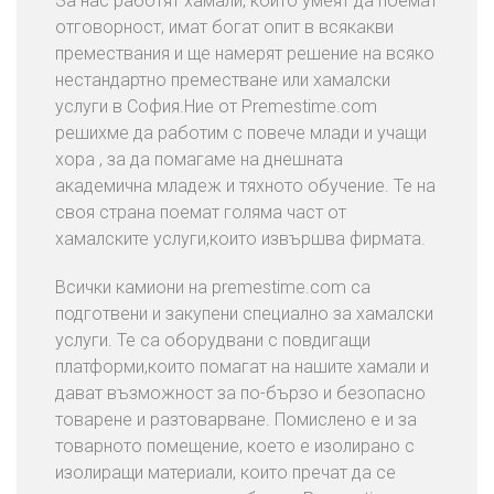
За нас работят хамали, които умеят да поемат
т
отговорност, имат богат опит в всякакви
в
премествания и ще намерят решение на всяко
а
нестандартно преместване или хамалски
н
услуги в София.Ние от Premestime.com
е
решихме да работим с повече млади и учащи
Н
хора , за да помагаме на днешната
а
академична младеж и тяхното обучение. Те на
О
своя страна поемат голяма част от
ф
хамалските услуги,които извършва фирмата.
и
с
Всички камиони на premestime.com са
и
подготвени и закупени специално за хамалски
услуги. Те са оборудвани с повдигащи
С
платформи,които помагат на нашите хамали и
В
дават възможност за по-бързо и безопасно
Ъ
товарене и разтоварване. Помислено е и за
Р
товарното помещение, което е изолирано с
Ж
изолиращи материали, които пречат да се
Е