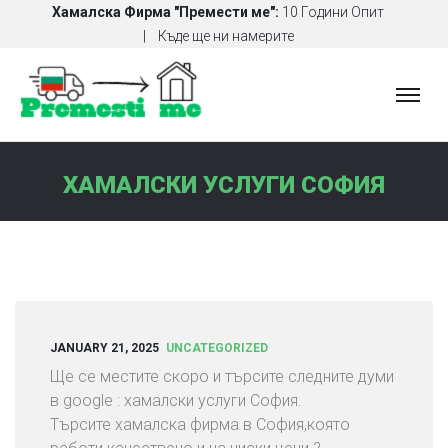
Хамалска Фирма "Премести ме":
10 Години Опит
Къде ще ни намерите
Х
А
М
А
ХАМАЛСКИ УСЛУГИ СОФИЯ
Л
С
К
И
У
С
Л
JANUARY 21, 2025
UNCATEGORIZED
У
Ще се местите скоро и търсите следните думи
Г
в google : хамалски услуги София.
И
Търсите хамалска фирма в София,която