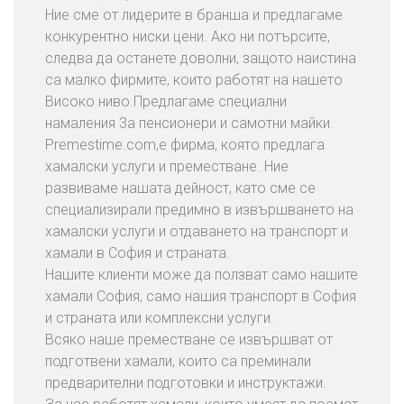
а
Ние сме от лидерите в бранша и предлагаме
н
конкурентно ниски цени. Ако ни потърсите,
е
следва да останете доволни, защото наистина
Н
са малко фирмите, които работят на нашето
а
Високо ниво.Предлагаме специални
Д
намаления 3а пенсионери и самотни майки.
о
Premestime.com,е фирма, която предлага
м
хамалски услуги и преместване. Ние
о
развиваме нашата дейност, като сме се
в
специализирали предимно в извършването на
е
хамалски услуги и отдаването на транспорт и
хамали в София и страната.
Нашите клиенти може да ползват само нашите
П
хамали София, само нашия транспорт в София
р
и страната или комплексни услуги.
е
Всяко наше преместване се извършват от
м
подготвени хамали, които са преминали
е
предварителни подготовки и инструктажи.
с