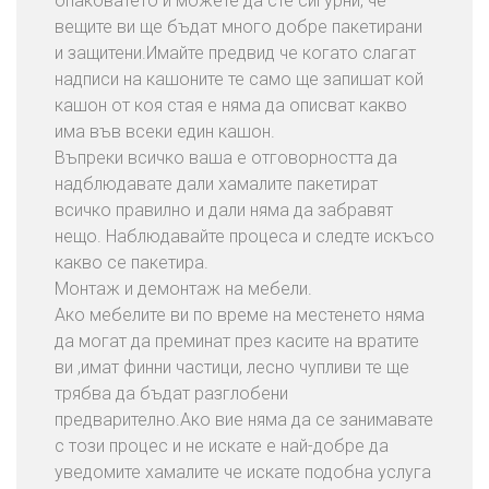
опаковатето и можете да сте сигурни, че
вещите ви ще бъдат много добре пакетирани
и защитени.Имайте предвид че когато слагат
надписи на кашоните те само ще запишат кой
кашон от коя стая е няма да описват какво
има във всеки един кашон.
Въпреки всичко ваша е отговорността да
надблюдавате дали хамалите пакетират
всичко правилно и дали няма да забравят
нещо. Наблюдавайте процеса и следте искъсо
какво се пакетира.
Монтаж и демонтаж на мебели.
Ако мебелите ви по време на местенето няма
да могат да преминат през касите на вратите
ви ,имат финни частици, лесно чупливи те ще
трябва да бъдат разглобени
предварително.Ако вие няма да се занимавате
с този процес и не искате е най-добре да
уведомите хамалите че искате подобна услуга