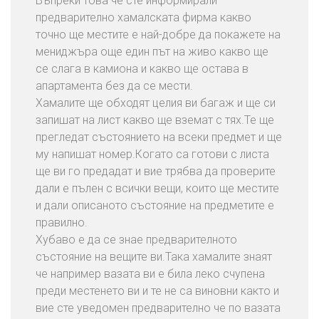
Въпреки това че сте информирали
т
предварително хамалската фирма какво
в
точно ще местите е най-добре да покажете на
а
мениджъра още един път на живо какво ще
н
се слага в камиона и какво ще остава в
е
апартамента без да се мести.
Н
Хамалите ще обходят целия ви багаж и ще си
а
запишат на лист какво ще вземат с тях.Те ще
О
прегледат състоянието на всеки предмет и ще
ф
му напишат номер.Когато са готови с листа
и
ще ви го предадат и вие трябва да проверите
с
дали е пълен с всички вещи, които ще местите
и
и дали описаното състояние на предметите е
правилно.
С
Хубаво е да се знае предварителното
В
състояние на вещите ви.Така хамалите знаят
Ъ
че например вазата ви е била леко счупена
Р
преди местенето ви и те не са виновни както и
Ж
вие сте уведомен предварително че по вазата
Е