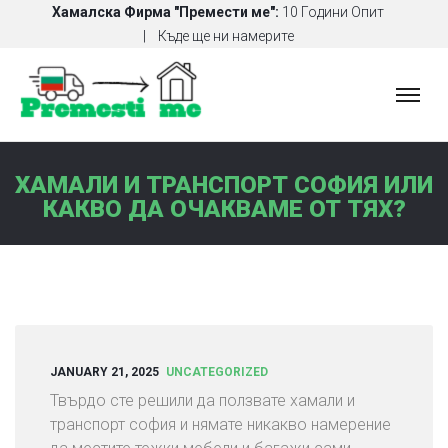
Хамалска Фирма "Премести ме":
10 Години Опит
Къде ще ни намерите
Х
А
М
А
ХАМАЛИ И ТРАНСПОРТ СОФИЯ ИЛИ
Л
КАКВО ДА ОЧАКВАМЕ ОТ ТЯХ?
С
К
И
У
С
Л
У
JANUARY 21, 2025
UNCATEGORIZED
Г
Твърдо сте решили да ползвате хамали и
И
транспорт софия и нямате никакво намерение