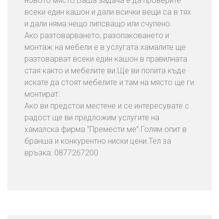
новото място.Ваша задача е да проверите
всеки един кашон и дали всички вещи са в тях
и дали няма нещо липсващо или счупено.
Ако разтоварването, разопаковането и
монтаж на мебели е в услугата хамалите ще
разтоварват всеки един кашон в правилната
стая както и мебелите ви.Ще ви попита къде
искате да стоят мебелите и там на място ще ги
монтират.
Ако ви предстои местене и се интересувате с
радост ще ви предложим услугите на
хамалска фирма “Премести ме”.Голям опит в
бранша и конкурентно ниски цени.Тел за
връзка: 0877267200