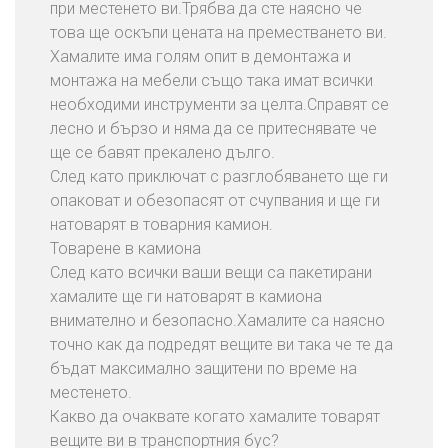
при местенето ви.Трябва да сте наясно че
това ще оскъпи цената на преместването ви.
Хамалите има голям опит в демонтажа и
монтажа на мебели също така имат всички
необходими инструменти за целта.Справят се
лесно и бързо и няма да се притеснявате че
ще се бавят прекалено дълго.
След като приключат с разглобяването ще ги
опаковат и обезопасят от счупвания и ще ги
натоварят в товарния камион.
Товарене в камиона
След като всички ваши вещи са пакетирани
хамалите ще ги натоварят в камиона
внимателно и безопасно.Хамалите са наясно
точно как да подредят вещите ви така че те да
бъдат максимално защитени по време на
местенето.
Какво да очаквате когато хамалите товарят
вещите ви в транспортния бус?