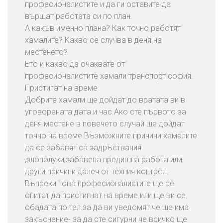
е
професионалистите и да ги оставите да
б
вършат работата си по план.
е
А какъв именно плана? Как точно работят
л
хамалите? Какво се случва в деня на
и
местенето?
и
Ето и какво да очаквате от
В
професионалистите хамали транспорт софия.
е
Пристигат на време
щ
Добрите хамали ще дойдат до вратата ви в
и
уговорената дата и час.Ако сте първото за
деня местене в повечето случай ще дойдат
П
точно на време.Възможните причини хамалите
р
да се забавят са задръствания
е
,злополуки,забавена предишна работа или
м
други причини далеч от техния контрол.
е
Въпреки това професионалистите ще се
с
опитат да пристигнат на време или ще ви се
т
обадата по тел.за да ви уведомят че ще има
в
закъснение- за да сте сигурни че всичко ще