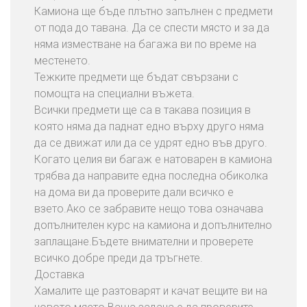
Камиона ще бъде плътно запълнен с предмети
от пода до тавана. Да се спести място и за да
няма изместване на багажа ви по време на
местенето.
Тежките предмети ще бъдат свързани с
помощта на специални въжета.
Всички предмети ще са в такава позиция в
която няма да паднат едно върху друго няма
да се движат или да се удрят едно във друго.
Когато целия ви багаж е натоварен в камиона
трябва да направите една последна обиколка
на дома ви да проверите дали всичко е
взето.Ако се забравите нещо това означава
допълнителен курс на камиона и допълнително
заплащане.Бъдете внимателни и проверете
всичко добре преди да тръгнете.
Доставка
Хамалите ще разтоварят и качат вещите ви на