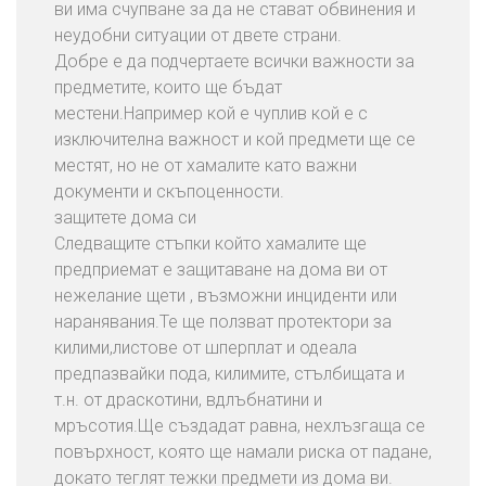
ви има счупване за да не стават обвинения и
Т
неудобни ситуации от двете страни.
Е
Добре е да подчертаете всички важности за
С
предметите, които ще бъдат
Е
местени.Например кой е чуплив кой е с
С
изключителна важност и кой предмети ще се
Н
местят, но не от хамалите като важни
А
документи и скъпоценности.
С
защитете дома си
Б
Следващите стъпки който хамалите ще
Л
предприемат е защитаване на дома ви от
О
нежелание щети , възможни инциденти или
Г
наранявания.Те ще ползват протектори за
килими,листове от шперплат и одеала
предпазвайки пода, килимите, стълбищата и
т.н. от драскотини, вдлъбнатини и
мръсотия.Ще създадат равна, нехлъзгаща се
повърхност, която ще намали риска от падане,
докато теглят тежки предмети из дома ви.