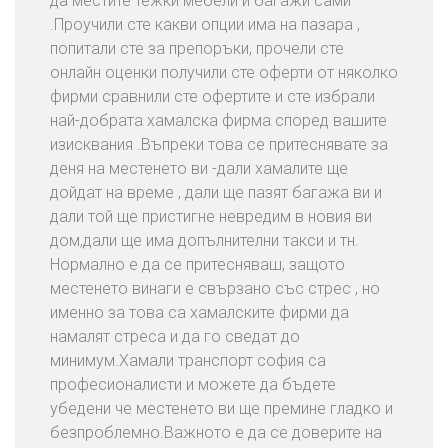
да местите тежки мебели и багажи сами
И
.Проучили сте какви опции има на пазара ,
з
попитали сте за препоръки, прочели сте
х
онлайн оценки получили сте оферти от няколко
в
фирми сравнили сте офертите и сте избрали
ъ
най-добрата хамалска фирма според вашите
р
изисквания .Въпреки това се притеснявате за
л
деня на местенето ви -дали хамалите ще
я
дойдат на време , дали ще пазят багажа ви и
н
дали той ще пристигне невредим в новия ви
е
дом,дали ще има допълнителни такси и тн.
Н
Нормално е да се притесняваш, защото
а
местенето винаги е свързано със стрес , но
С
именно за това са хамалските фирми да
т
намалят стреса и да го сведат до
а
минимум.Хамали транспорт софия са
р
професионалисти и можете да бъдете
и
убедени че местенето ви ще премине гладко и
М
безпроблемно.Важното е да се доверите на