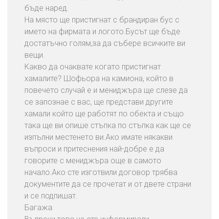
а
бъде наред.
н
На място ще пристигнат с брандиран бус с
е
името на фирмата и логото.Бусът ще бъде
Н
достатъчно голям,за да събере всичките ви
а
вещи.
Д
Какво да очаквате когато пристигнат
о
хамалите? Шофьора на камиона, който в
м
повечето случай е и мениджъра ще слезе да
о
се запознае с вас, ще представи другите
в
хамали който ще работят по обекта и също
е
така ще ви опише стъпка по стъпка как ще се
изпълни местенето ви.Ако имате някакви
въпроси и притеснения най-добре е да
П
говорите с мениджъра още в самото
р
начало.Ако сте изготвили договор трябва
е
документите да се прочетат и от двете страни
м
и се подпишат.
е
Багажа
с