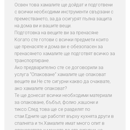
Освен това хамалите ще дойдат и подготвени
с всички необходими инструменти свързани с
преместването, за да осигурят пълна защита
на дома ви и вашите вещи.
Подготовка на вещите ви за пренасяне
Когато сте готови с всички предмети които
ще пренасяте и дома ви е обезопасен за
пренасянето хамалите ще подготвят всичко за
транспортиране.
Ако предварително сте се договорили за
услуга “Опаковане“ хамалите ще опаковат
вещите ви.Не сте сигурни какво да очаквате,
ако хамалите опаковат?
Те ще донесат всички необходими материали
за опаковане, бъбъл, фолио ,кашони и
тиксо.След това ще се разделят по
стаи.Едните ще работят върху кухнята други в
спалнята и тн.Хамалите имат много опит в