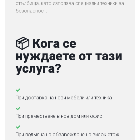
т
стълбища, като използва специални техники за
в
безопасност.
а
н
е
Н
📦 Кога се
а
нуждаете от тази
О
ф
услуга?
и
с
и
При доставка на нови мебели или техника
С
В
Ъ
При преместване в нов дом или офис
Р
Ж
При подмяна на обзавеждане на висок етаж
Е