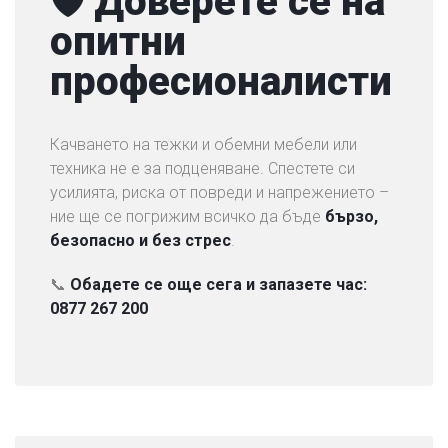
🛡 Доверете се на
опитни
професионалисти
Качването на тежки и обемни мебели или
техника не е за подценяване. Спестете си
усилията, риска от повреди и напрежението –
ние ще се погрижим всичко да бъде
бързо,
безопасно и без стрес
.
📞
Обадете се още сега и запазете час:
0877 267 200