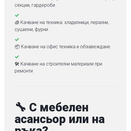
е
секции, гардероби
б
е
л
🧊 Качване на техника: хладилници, перални,
и
сушилни, фурни
и
В
📦 Качване на офис техника и обзавеждане
е
щ
и
🛠 Качване на строителни материали при
ремонти
П
р
е
м
🔧 С мебелен
е
с
асансьор или на
т
ръка?
в