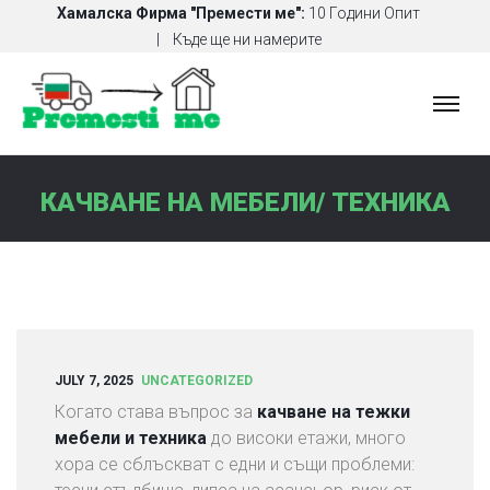
Хамалска Фирма "Премести ме":
10 Години Опит
Къде ще ни намерите
Х
А
М
А
КАЧВАНЕ НА МЕБЕЛИ/ ТЕХНИКА
Л
С
К
И
У
С
Л
JULY 7, 2025
UNCATEGORIZED
У
Когато става въпрос за
качване на тежки
Г
мебели и техника
до високи етажи, много
И
хора се сблъскват с едни и същи проблеми: