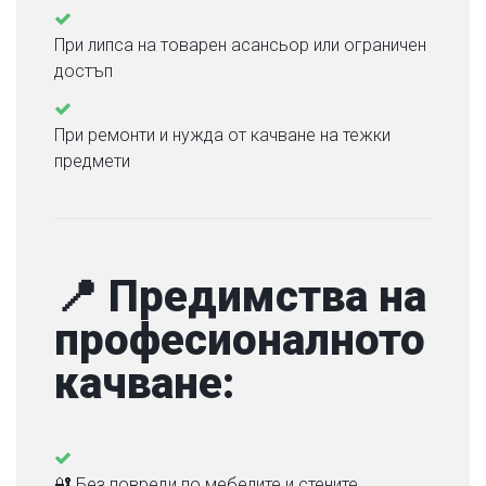
Т
Е
При липса на товарен асансьор или ограничен
С
достъп
Е
С
При ремонти и нужда от качване на тежки
Н
предмети
А
С
Б
Л
📍 Предимства на
О
Г
професионалното
качване:
🔐 Без повреди по мебелите и стените