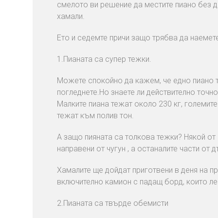
смелото ви решение да местите пиано без 
хамали.
Ето и седемте причи защо трябва да наемет
1.Пианата са супер тежки.
Можете спокойно да кажем, че едно пиано 
погледнете.Но знаете ли действително точн
Малките пиана тежат около 230 кг, големите 
тежат към полив тон.
А защо пияната са толкова тежки? Някой от
направени от чугун , а останалите части от 
Хамалите ще дойдат приготвени в деня на п
включително камион с падащ борд, които ле
2.Пианата са твърде обемисти