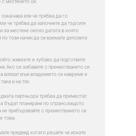
 с местенето си.
 означава или че трябва да го
ли че трябва да започнете да търсите
си за местене около датата в която
 по този начин да си вземате депозита
който живеете е хубаво да подготвите
не.Ако се забавите с преместването си
а влязат във владението си навреме и
така и на тях.
и двата партньора трябва да преместат
да бъдат планирани по отрано,защото
а не прибързвайте с преместването си
е това.
мате предвид когато решите че искате