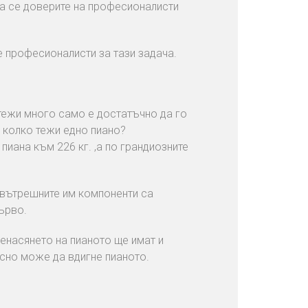
да се доверите на професионалисти
е професионалисти за тази задача.
тежи много само е достатъчно да го
о колко тежи едно пиано?
пиана към 226 кг. ,а по грандиозните
 вътрешните им компоненти са
дърво.
ренасянето на пианото ще имат и
сно може да вдигне пианото.