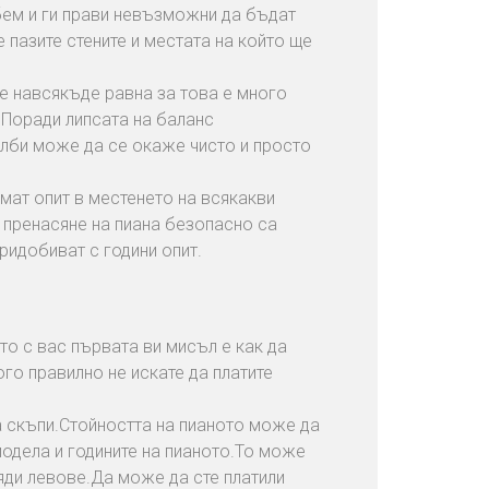
бем и ги прави невъзможни да бъдат
 пазите стените и местата на който ще
 е навсякъде равна за това е много
.Поради липсата на баланс
ълби може да се окаже чисто и просто
мат опит в местенето на всякакви
 пренасяне на пиана безопасно са
придобиват с години опит.
то с вас първата ви мисъл е как да
го правилно не искате да платите
а скъпи.Стойността на пианото може да
модела и годините на пианото.То може
ляди левове.Да може да сте платили