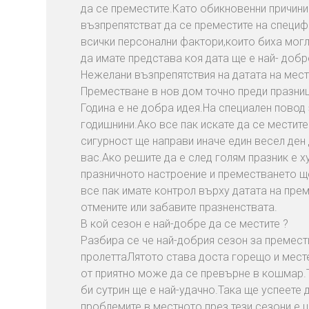
да се преместите.Като обикновенни причини 
възпрепятстват да се преместите на специ
всички персонални фактори,които биха могл
да имате представа коя дата ще е най- добр
Нежелани възпрепятствия на датата на мест
Преместване в нов дом точно преди празниц
Година е не добра идея.На специален повод
годишнини.Ако все пак искате да се местите
сигурност ще направи иначе един весел ден
вас.Ако решите да е след голям празник е 
празничното настроение и преместването ще
все пак имате контрол върху датата на пре
отмените или забавите празненствата.
В кой сезон е най-добре да се местите ?
Разбира се че най-добрия сезон за премест
пролеттаЛятото става доста горещо и мест
от приятно може да се превърне в кошмар.
би сутрин ще е най-удачно.Така ще успеете 
проблемите в местното през тези сезони е 