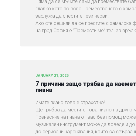
Няма да се мъчите сами да премествате ба
гладко като по вода.Преместването с хамал
заслужа да спестите тези нерви.
Ако сте решили да се престите с хамалска 
на град София е “Премести ме” тел. за връзк
JANUARY 21, 2025
7 причини защо трябва да наемет
пиана
Имате пиано това е страхотно!
Ще трябва да местите това пиано на друго 
Пренасяне на пиана от вас без помощ може
музикален инструмент може да доведе и до
до сериозни наранявания, които са свързан