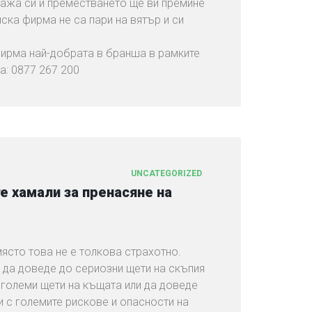
гажа си и преместването ще ви премине
ска фирма не са пари на вятър и си
фирма най-добрата в бранша в рамките
а: 0877 267 200
UNCATEGORIZED
е хамали за пренасяне на
място това не е толкова страхотно.
 да доведе до сериозни щети на скъпия
 големи щети на къщата или да доведе
и с големите рискове и опасности на