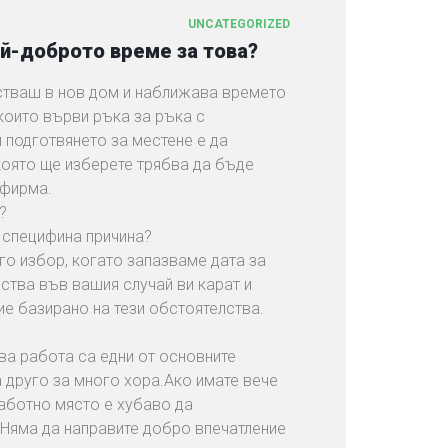
UNCATEGORIZED
ай-доброто време за това?
стваш в нов дом и наближава времето
,които върви ръка за ръка с
 подготвянето за местене е да
която ще изберете трябва да бъде
 фирма.
?
 специфина причина?
го избор, когато запазваме дата за
ства във вашия случай ви карат и
е базирано на тези обстоятелства.
ва работа са едни от основните
а друго за много хора.Ако имате вече
работно място е хубаво да
.Няма да направите добро впечатление