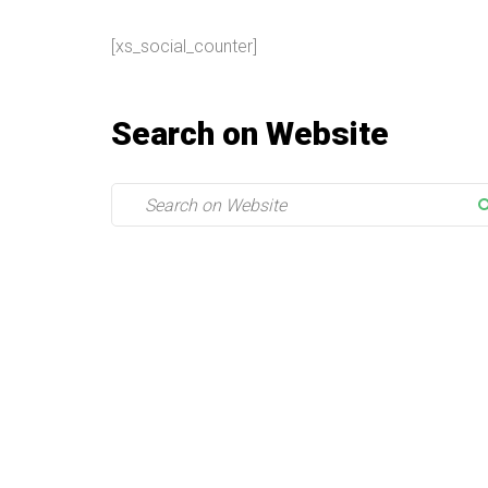
[xs_social_counter]
Search on Website