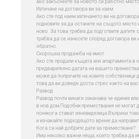
ако закъснеете за новото си работно място
Изтичане на договора ви за наем.
Ако сте под наем изтичането ви на договора
подновите за да останете на същото място и
ново. За това трябва да подготвите датите 
трябва да се изнесете според договора ви и
обратно.
Скорошна продажба на имот.
Ако сте продали къщата или апартамента в 
предварително датата на вашето премества
може да попречите на новите собственици д
това да ви доведе доста стрес както на вас 
Развод
Развод почти винаги означава че единия ил
в нов дом.Подобни премествания не могат 
понякога стават изневиделица.Въпреки тов
и изчакайте подходящото време да направит
Кога са най-добрите дати за преместване?
Има няколко важни неща, които трябва да и