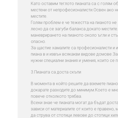
Като оставим теглото пианата са с голям о
местени от непрофесионалисти.Освен ако не
местите.
Голям проблем е че тежестта на пианото не
лесно да се загуби баланса докато местите
маневрирането на пианото около ъгли и ст
опасно.
За щастие хамалите са професионалисти и и
пиана в и извън всякакви видове домове.За
нужни специални знания и умения, които се 
3.Пианата са доста скъпи
В момента в който решите да вземете пиано
докарате разходите до минимум.Което е мно
повече отколкото трябва.
Всеки знае че пианата могат да бъдат дост
зависи от материалите от които е правено, 
да струва от стотици левове до стотици хи