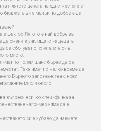
нта и лятото цената на едно местене е
ако бюджета ви е малък по-добре е да
тване?
а е фактор.Лятото е най-добре за
е да смените училището на децата
да се сбогуват с приятелите си в
вото място.
а имат по-голям шанс бързо да се
реместат. Така имат по малко време да
ането.Бързото запознанства с нови
негативните мисли около
ава въпреки всичко специфична за
преместване например няма да е
еместването си е хубаво да наемете