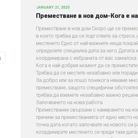
JANUARY 21, 2025
Преместване в нов дом-Кога е н
Преместване в нов дом.Скоро ще се преме
в което трябва да се подготвите за стреса 
местенето.Едно от най-важните неща покрай
определите специална дата за него.Датата 
координирана с избраната от вас хамалска
Кога е най-добрия момент да се преместите
Трябва да се местите незабавно или поради
За добро или за лошо понякога нямаме мно
преместване, защото специфични обстоятел
трябва да вземете незабавно важно решени
Започването на нова работа
Премествания свързани с намирането на но
причини за преместванията от едно място н
точна дата когато започвате на новото си 
координирате местенето си преди тази дата