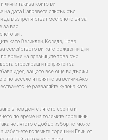
и лични такива които ви
фична дата.Направете списък със
и да възпрепятстват местеното ви за
е за вас.
енето ви .
ите като Великден, Коледа, Нова
 за семейството ви като рожденни дни
 по време на празниците това със
 доста стресиращ и неприятен за
хубава идея, защото все още ви държи
 е по весело и приятно за всички.Ако
местването не разваляйте купона като
ване в нов дом е лятото есента и
енето по време на големите горещини
Така че лятото е добър избор,но може
да избегнете големите горещини.Един от
цената.Тъй като много хора