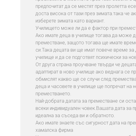
предпочитат да се местят през пролетта есе
доста висока от тази през зимата.така че 
изберете зимата като вариант.
Училището може ли да е фактор при премес
Ако имате деца в училище тогава да може д
преместване, защото тогава ще имате врем
си.Така децата ви ще имат повече време за 
училище и да се подготвят психически за но
От друга страна проучване твърди че децат
адаптират в ново училище ако веднага се п
обмислят какво ще се случи след преместв
деца и часовете в училище ще попречат на 
преместването.
Най-добрата датата за преместване си ост
всеки индивидуален човек.Вашата дата за 
идеална за съседа ви и обратното.
Ако имате знаете със сигурност дата на пр
хамалска фирма