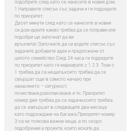
подобрите след като се нанесете в новия дом.
1.Направете списък със задачи и ги подредете
по приоритет.
Десет минути след като се нанесете в новия
си дом идеите какво трябва да се поправи или
подобри ще започнат да ви
връхлитат.Започнете да си водите списък със
задачите добавете идеи и предложени от
цялото семейство.След 24 часа ги подредете
по приоритет като ги маркирате с 1 2 3. Тези с
1 трябва да са нещата,които трябва да се
свършат още в самото начало при
нанасянето – сигурност,
почистване,разопаковане и тн. Приоритет
номер две трябва да са задачи,които трябва
да се завършат в следващите два месеца
като подреждане на багажа.Приоритет номер
3 са не толкова важни неща, а по скоро
подобрения и проекти, които искате да