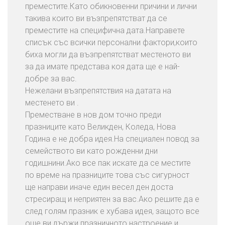
т
преместите.Като обикновенни причини и лични
в
такива които ви възпрепятстват да се
а
преместите на специфична дата.Направете
н
списък със всички персонални фактори,които
е
биха могли да възпрепятстват местеното ви
Н
за да имате представа коя дата ще е най-
а
добре за вас.
О
Нежелани възпрепятствия на датата на
ф
местенето ви .
и
Преместване в нов дом точно преди
с
празниците като Великден, Коледа, Нова
и
Година е не добра идея.На специален повод за
семейството ви като рожденни дни
С
годишнини.Ако все пак искате да се местите
В
по време на празниците това със сигурност
Ъ
ще направи иначе един весел ден доста
Р
стресиращ и неприятен за вас.Ако решите да е
Ж
след голям празник е хубава идея, защото все
Е
още ви държи празничното настроение и