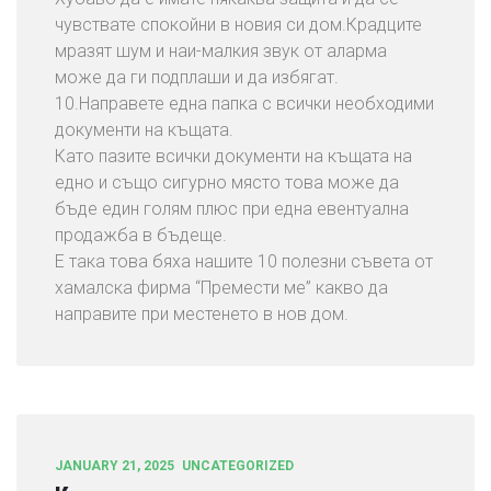
чувствате спокойни в новия си дом.Крадците
мразят шум и наи-малкия звук от аларма
може да ги подплаши и да избягат.
10.Направете една папка с всички необходими
документи на къщата.
Като пазите всички документи на къщата на
едно и също сигурно място това може да
бъде един голям плюс при една евентуална
продажба в бъдеще.
Е така това бяха нашите 10 полезни съвета от
хамалска фирма “Премести ме” какво да
направите при местенето в нов дом.
JANUARY 21, 2025
UNCATEGORIZED