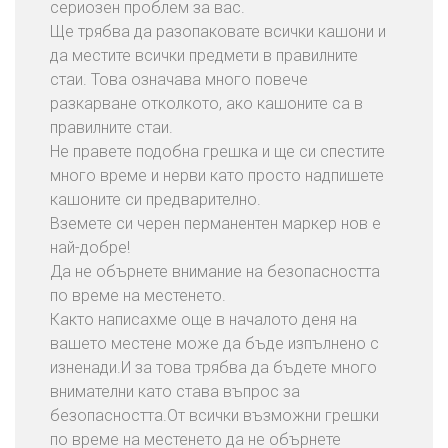
сериозен проблем за вас.
Ще трябва да разопаковате всички кашони и
да местите всички предмети в правилните
стаи. Това означава много повече
разкарване отколкото, ако кашоните са в
правилните стаи.
Не правете подобна грешка и ще си спестите
много време и нерви като просто надпишете
кашоните си предварително.
Вземете си черен перманентен маркер нов е
най-добре!
Да не обърнете внимание на безопасността
по време на местенето.
Както написахме още в началото деня на
вашето местене може да бъде изпълнено с
изненади.И за това трябва да бъдете много
внимателни като става въпрос за
безопасността.От всички възможни грешки
по време на местенето да не обърнете