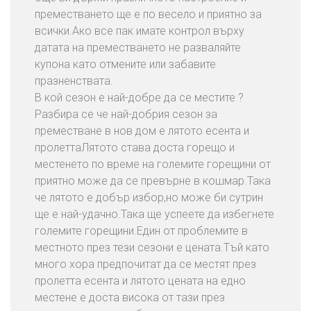
Т
преместването ще е по весело и приятно за
Е
всички.Ако все пак имате контрол върху
С
датата на преместването не разваляйте
Е
купона като отмените или забавите
С
празненствата.
Н
В кой сезон е най-добре да се местите ?
А
Разбира се че най-добрия сезон за
С
преместване в нов дом е лятото есента и
пролеттаЛятото става доста горещо и
Б
местенето по време на големите горещини от
Л
приятно може да се превърне в кошмар.Така
О
че лятото е добър избор,но може би сутрин
Г
ще е най-удачно.Така ще успеете да избегнете
големите горещини.Един от проблемите в
местното през тези сезони е цената.Тъй като
много хора предпочитат да се местят през
пролетта есента и лятото цената на едно
местене е доста висока от тази през