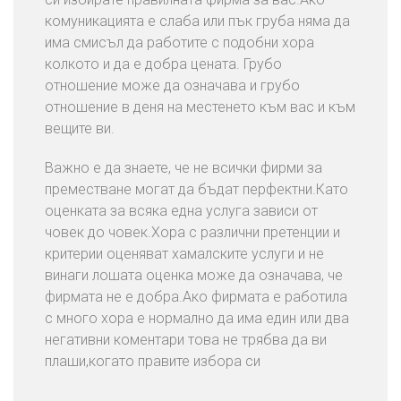
комуникацията е слаба или пък груба няма да
има смисъл да работите с подобни хора
колкото и да е добра цената. Грубо
отношение може да означава и грубо
отношение в деня на местенето към вас и към
вещите ви.
Важно е да знаете, че не всички фирми за
преместване могат да бъдат перфектни.Като
оценката за всяка една услуга зависи от
човек до човек.Хора с различни претенции и
критерии оценяват хамалските услуги и не
винаги лошата оценка може да означава, че
фирмата не е добра.Ако фирмата е работила
с много хора е нормално да има един или два
негативни коментари това не трябва да ви
плаши,когато правите избора си