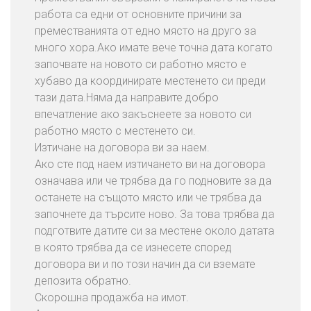
е
работа са едни от основните причини за
б
преместванията от едно място на друго за
е
много хора.Ако имате вече точна дата когато
л
започвате на новото си работно място е
и
хубаво да координирате местенето си преди
и
тази дата.Няма да направите добро
В
впечатление ако закъснеете за новото си
е
работно място с местенето си.
щ
Изтичане на договора ви за наем.
и
Ако сте под наем изтичането ви на договора
означава или че трябва да го подновите за да
П
останете на същото място или че трябва да
р
започнете да търсите ново. За това трябва да
е
подготвите датите си за местене около датата
м
в която трябва да се изнесете според
е
договора ви и по този начин да си вземате
с
депозита обратно.
т
Скорошна продажба на имот.
в