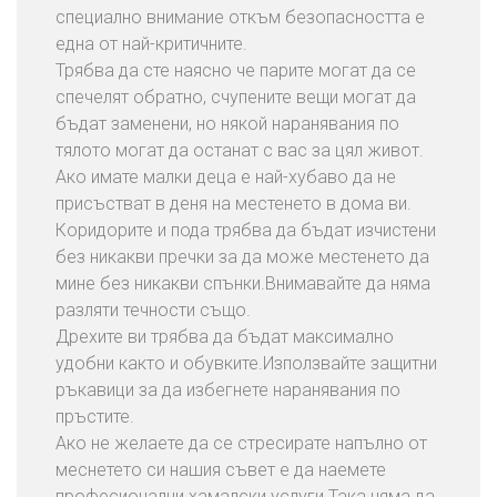
специално внимание откъм безопасността е
една от най-критичните.
Трябва да сте наясно че парите могат да се
спечелят обратно, счупените вещи могат да
бъдат заменени, но някой наранявания по
тялото могат да останат с вас за цял живот.
Ако имате малки деца е най-хубаво да не
присъстват в деня на местенето в дома ви.
Коридорите и пода трябва да бъдат изчистени
без никакви пречки за да може местенето да
мине без никакви спънки.Внимавайте да няма
разляти течности също.
Дрехите ви трябва да бъдат максимално
удобни както и обувките.Използвайте защитни
ръкавици за да избегнете наранявания по
пръстите.
Ако не желаете да се стресирате напълно от
меснетето си нашия съвет е да наемете
професионални хамалски услуги.Така няма да