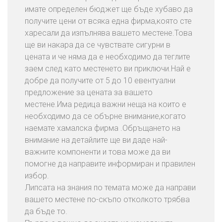
имате определен бюджет ще бъде хубаво да
получите цени от всяка една фирма,която сте
харесали да изпълнява вашето местене.Това
ще ви накара да се чувствате сигурни в
цената и че няма да е необходимо да теглите
заем след като местенето ви приключи.Най е
добре да получите от 5 до 10 евентуални
предложение за цената за вашето
местене.Има редица важни неща на които е
необходимо да се обърне внимание,когато
наемате хамалска фирма .Обръщането на
внимание на детайлите ще ви даде най-
важните компоненти и това може да ви
помогне да направите информиран и правилен
избор.
Липсата на знания по темата може да направи
вашето местене по-скъпо отколкото трябва
да бъде то.