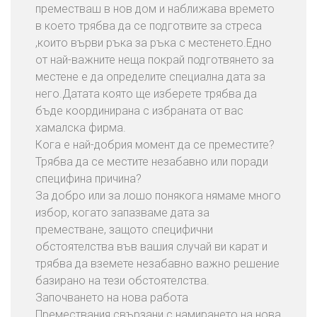
преместваш в нов дом и наближава времето
И
в което трябва да се подготвите за стреса
з
,които върви ръка за ръка с местенето.Едно
х
от най-важните неща покрай подготвянето за
в
местене е да определите специална дата за
ъ
него.Датата която ще изберете трябва да
р
бъде координирана с избраната от вас
л
хамалска фирма.
я
Кога е най-добрия момент да се преместите?
н
Трябва да се местите незабавно или поради
е
специфина причина?
Н
За добро или за лошо понякога нямаме много
а
избор, когато запазваме дата за
С
преместване, защото специфични
т
обстоятелства във вашия случай ви карат и
а
трябва да вземете незабавно важно решение
р
базирано на тези обстоятелства.
и
Започването на нова работа
М
Премествания свързани с намирането на нова