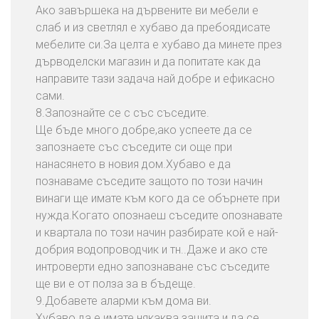
Ако завършека на дървените ви мебели е
слаб и из светлял е хубаво да пребоядисате
мебелите си.За целта е хубаво да минете през
дърводелски магазин и да попитате как да
направите тази задача най добре и ефикасно
сами.
8.Запознайте се с със съседите.
Ще бъде много добре,ако успеете да се
запознаете със съседите си още при
нанасянето в новия дом.Хубаво е да
познаваме съседите защото по този начин
винаги ще имате към кого да се обърнете при
нужда.Когато опознаеш съседите опознавате
и квартала по този начин разбирате кой е най-
добрия водопроводчик и тн..Даже и ако сте
интроверти едно запознаване със съседите
ще ви е от полза за в бъдеще.
9.Добавете аларми към дома ви.
Хубаво да е имате някаква защита и да се