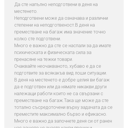
Да сте напълно неподготвени в деня на
местенето.
Неподготвени може да означава и различни
степенни на неподготвеност.В деня на
преместване на багаж има значение точно
колко сте подготвени.
Много е важно да сте се наспали за да имате
психическата и физическата сила за
пренасяне на тежки товари.
Очаквайте неочакваното, хубаво е да се
подготвите за всякакъв вид лоши ситуации.
В деня на местенето е добре целия ви багаж
да е подготвен или да нямате никакви други
належащи работи които не са свързани с
преместване на багаж.Така ще може да сте
тотално съсредоточени върху задачата да се
преместите максимално бързо и ефикасно.
Много е важно да започнете деня си от ранен
час защото не знаете какви пречки и