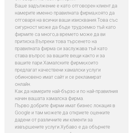
Ваше задължение е като отговорен клиент да
намерите именно правилната фирма,която да
отговаря на всички ваши изисквания.Това със
сигурност може да бъде трудоемко тъй като
фирмите са много,а времето може да ви
притиска.Въпреки това търсенето на
правилната фирма си заслужава тъй като
става въпрос за вашите вещи както и за
вашите пари.Хамалските фирми,които
предлагат качествени хамалски услуги
обикновено имат сайт и се рекламират
онлайн.
Как да намерите най-бързо и по най-правилния
начин вашата хамалска фирма.
Първо добрите фирми имат бизнес локация в
Google и там можете да откриете оценките
дадени от различните им клиенти за
извършените услуги.Хубаво е да обърнете