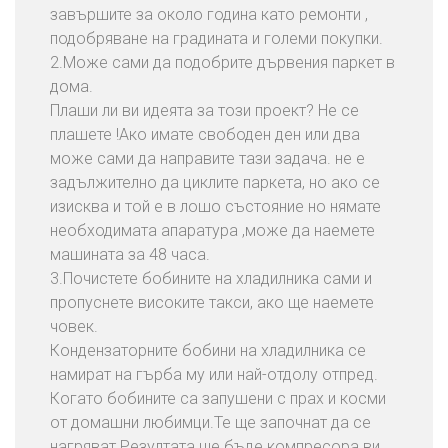
завършите за около година като ремонти ,
подобряване на градината и големи покупки.
2.Може сами да подобрите дървения паркет в
дома.
Плаши ли ви идеята за този проект? Не се
плашете !Ако имате свободен ден или два
може сами да направите тази задача. не е
задължително да циклите паркета, но ако се
изисква и той е в лошо състояние но нямате
необходимата апаратура ,може да наемете
машината за 48 часа.
3.Почистете бобините на хладилника сами и
пропуснете високите такси, ако ще наемете
човек.
Кондензаторните бобини на хладилника се
намират на гърба му или най-отдолу отпред.
Когато бобините са запушени с прах и косми
от домашни любимци.Те ще започнат да се
нагряват.Резултата ще бъде компресора ви