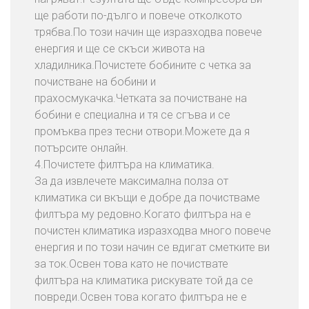
ще работи по-дълго и повече отколкото
трябва.По този начин ще изразходва повече
енергия и ще се скъси живота на
хладилника.Почистете бобините с четка за
почистване на бобини и
прахосмукачка.Четката за почистване на
бобини е специална и тя се сгъва и се
промъква през тесни отвори.Можете да я
потърсите онлайн.
4.Почистете филтъра на климатика.
За да извлечете максимална полза от
климатика си вкъщи е добре да почистваме
филтъра му редовно.Когато филтъра на е
почистен климатика изразходва много повече
енергия и по този начин се вдигат сметките ви
за ток.Освен това като не почиствате
филтъра на климатика рискувате той да се
повреди.Освен това когато филтъра не е