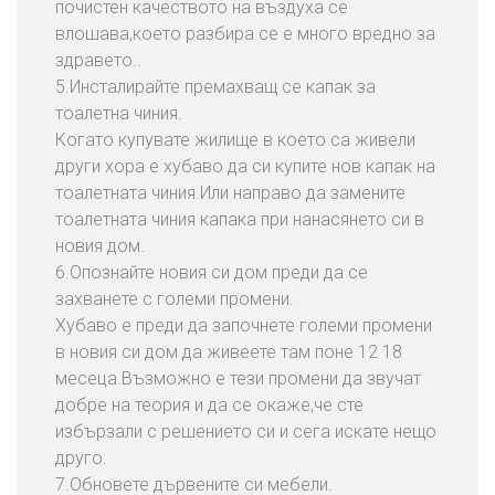
почистен качеството на въздуха се
влошава,което разбира се е много вредно за
здравето..
5.Инсталирайте премахващ се капак за
тоалетна чиния.
Когато купувате жилище в което са живели
други хора е хубаво да си купите нов капак на
тоалетната чиния.Или направо да замените
тоалетната чиния капака при нанасянето си в
новия дом.
6.Опознайте новия си дом преди да се
захванете с големи промени.
Хубаво е преди да започнете големи промени
в новия си дом да живеете там поне 12 18
месеца.Възможно е тези промени да звучат
добре на теория и да се окаже,че сте
избързали с решението си и сега искате нещо
друго.
7.Обновете дървените си мебели.