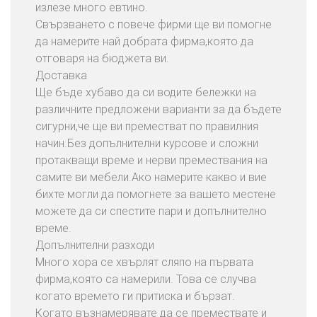
излезе много евтино.
Свързването с повече фирми ще ви помогне
да намерите най добрата фирма,която да
отговаря на бюджета ви.
Доставка
Ще бъде хубаво да си водите бележки на
различните предложени варианти за да бъдете
сигурни,че ще ви преместват по правилния
начин.Без допълнителни курсове и сложни
протакващи време и нерви премествания на
самите ви мебели.Ако намерите какво и вие
бихте могли да помогнете за вашето местене
можете да си спестите пари и допълнително
време.
Допълнителни разходи
Много хора се хвърлят сляпо на първата
фирма,която са намерили. Това се случва
когато времето ги притиска и бързат.
Когато възнамерявате да се премествате и