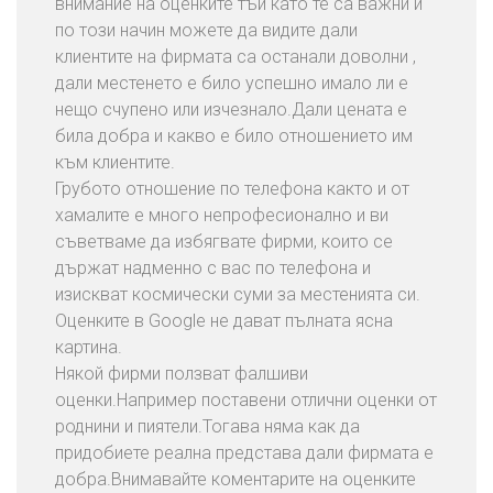
внимание на оценките тъй като те са важни и
по този начин можете да видите дали
клиентите на фирмата са останали доволни ,
дали местенето е било успешно имало ли е
нещо счупено или изчезнало.Дали цената е
била добра и какво е било отношението им
към клиентите.
Грубото отношение по телефона както и от
хамалите е много непрофесионално и ви
съветваме да избягвате фирми, които се
държат надменно с вас по телефона и
изискват космически суми за местенията си.
Оценките в Google не дават пълната ясна
картина.
Някой фирми ползват фалшиви
оценки.Например поставени отлични оценки от
роднини и пиятели.Тогава няма как да
придобиете реална представа дали фирмата е
добра.Внимавайте коментарите на оценките