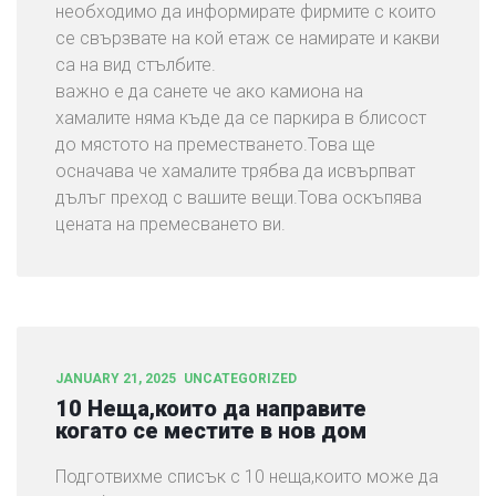
необходимо да информирате фирмите с които
се свързвате на кой етаж се намирате и какви
са на вид стълбите.
важно е да санете че ако камиона на
хамалите няма къде да се паркира в блисост
до мястото на преместването.Това ще
осначава че хамалите трябва да исвърпват
дълъг преход с вашите вещи.Това оскъпява
цената на премесването ви.
JANUARY 21, 2025
UNCATEGORIZED
10 Неща,които да направите
когато се местите в нов дом
Подготвихме списък с 10 неща,които може да