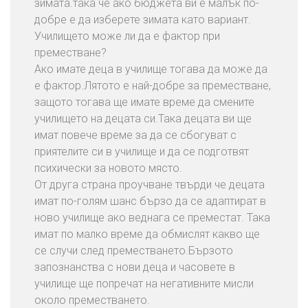
зимата.така че ако бюджета ви е малък по-
добре е да изберете зимата като вариант.
Училището може ли да е фактор при
преместване?
Ако имате деца в училище тогава да може да
е фактор.Лятото е най-добре за преместване,
защото тогава ще имате време да смените
училището на децата си.Така децата ви ще
имат повече време за да се сбогуват с
приятелите си в училище и да се подготвят
психически за новото място.
От друга страна проучване твърди че децата
имат по-голям шанс бързо да се адаптират в
ново училище ако веднага се преместат. Така
имат по малко време да обмислят какво ще
се случи след преместването.Бързото
запознанства с нови деца и часовете в
училище ще попречат на негативните мисли
около преместването.