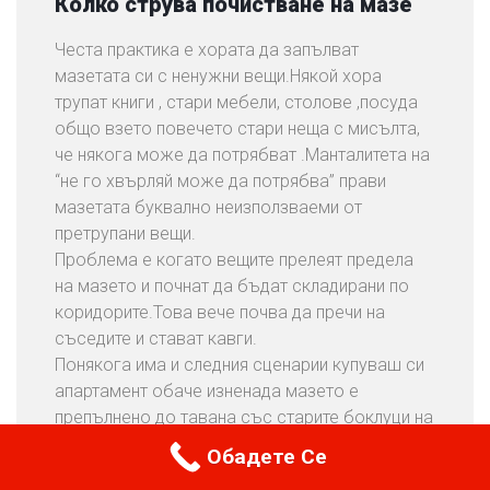
Колко струва почистване на мазе
Честа практика е хората да запълват
мазетата си с ненужни вещи.Някой хора
трупат книги , стари мебели, столове ,посуда
общо взето повечето стари неща с мисълта,
че някога може да потрябват .Манталитета на
“не го хвърляй може да потрябва” прави
мазетата буквално неизползваеми от
претрупани вещи.
Проблема е когато вещите прелеят предела
на мазето и почнат да бъдат складирани по
коридорите.Това вече почва да пречи на
съседите и стават кавги.
Понякога има и следния сценарии купуваш си
апартамент обаче изненада мазето е
препълнено до тавана със старите боклуци на
предишните собственици.Мазето запълнено
Обадете Се За Точна Цена
Обадете Се
по този начин губи своята функционалност.