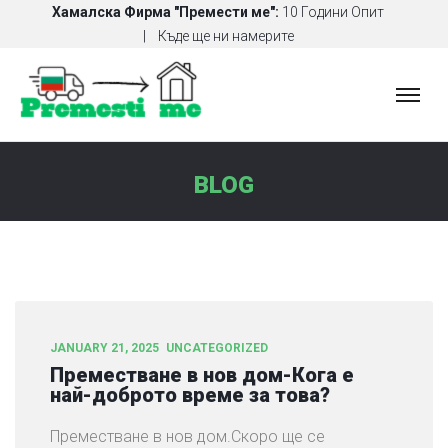
Хамалска Фирма "Премести ме":
10 Години Опит
Къде ще ни намерите
Х
А
М
А
BLOG
Л
С
К
И
У
С
Л
JANUARY 21, 2025
UNCATEGORIZED
У
Преместване в нов дом-Кога е
Г
най-доброто време за това?
И
Преместване в нов дом.Скоро ще се