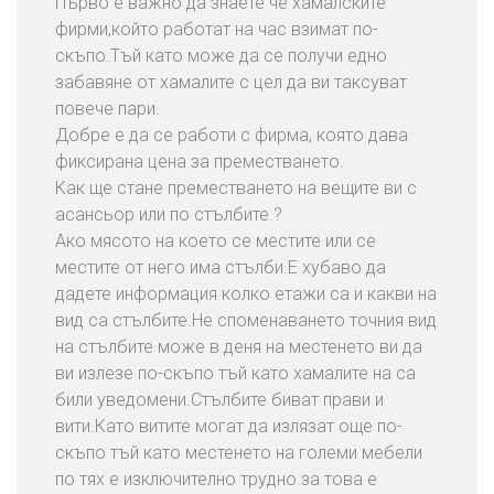
Първо е важно да знаете че хамалските
фирми,който работат на час взимат по-
скъпо.Тъй като може да се получи едно
забавяне от хамалите с цел да ви таксуват
повече пари.
Добре е да се работи с фирма, която дава
фиксирана цена за преместването.
Как ще стане преместването на вещите ви с
асансьор или по стълбите.?
Ако мясото на което се местите или се
местите от него има стълби.Е хубаво да
дадете информация колко етажи са и какви на
вид са стълбите.Не споменаването точния вид
на стълбите може в деня на местенето ви да
ви излезе по-скъпо тъй като хамалите на са
били уведомени.Стълбите биват прави и
вити.Като витите могат да излязат още по-
скъпо тъй като местенето на големи мебели
по тях е изключително трудно.за това е