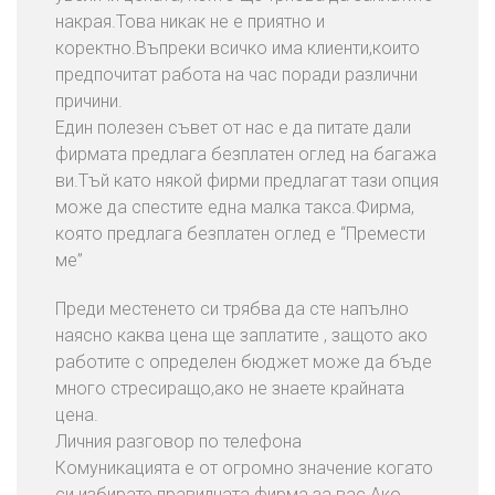
накрая.Това никак не е приятно и
коректно.Въпреки всичко има клиенти,които
предпочитат работа на час поради различни
причини.
Един полезен съвет от нас е да питате дали
фирмата предлага безплатен оглед на багажа
ви.Тъй като някой фирми предлагат тази опция
може да спестите една малка такса.Фирма,
която предлага безплатен оглед е “Премести
ме”
Преди местенето си трябва да сте напълно
наясно каква цена ще заплатите , защото ако
работите с определен бюджет може да бъде
много стресиращо,ако не знаете крайната
цена.
Личния разговор по телефона
Комуникацията е от огромно значение когато
си избирате правилната фирма за вас.Ако