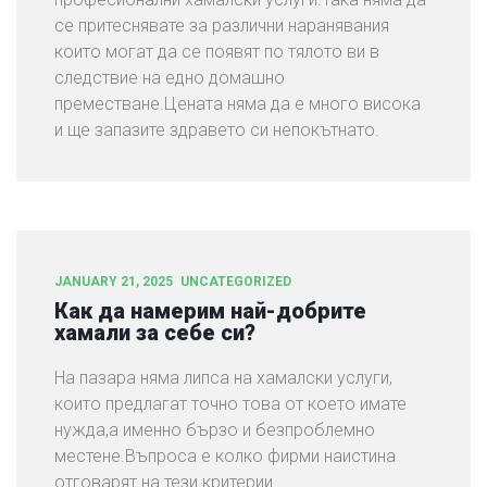
се притеснявате за различни наранявания
които могат да се появят по тялото ви в
следствие на едно домашно
преместване.Цената няма да е много висока
и ще запазите здравето си непокътнато.
JANUARY 21, 2025
UNCATEGORIZED
Как да намерим най-добрите
хамали за себе си?
На пазара няма липса на хамалски услуги,
които предлагат точно това от което имате
нужда,а именно бързо и безпроблемно
местене.Въпроса е колко фирми наистина
отговарят на тези критерии.