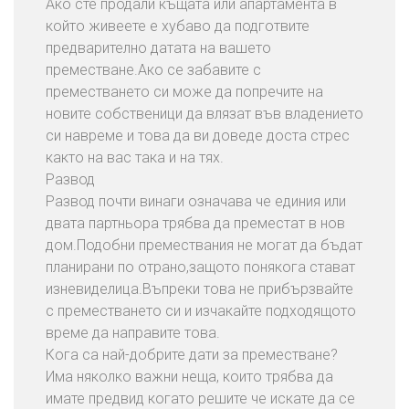
Ако сте продали къщата или апартамента в
а
който живеете е хубаво да подготвите
н
предварително датата на вашето
е
преместване.Ако се забавите с
Н
преместването си може да попречите на
а
новите собственици да влязат във владението
Д
си навреме и това да ви доведе доста стрес
о
както на вас така и на тях.
м
Развод
о
Развод почти винаги означава че единия или
в
двата партньора трябва да преместат в нов
е
дом.Подобни премествания не могат да бъдат
планирани по отрано,защото понякога стават
П
изневиделица.Въпреки това не прибързвайте
р
с преместването си и изчакайте подходящото
е
време да направите това.
м
Кога са най-добрите дати за преместване?
е
Има няколко важни неща, които трябва да
с
имате предвид когато решите че искате да се