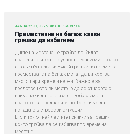
JANUARY 21, 2025
UNCATEGORIZED
Преместване на багаж какви
грешки да избегнем
Дните на местене не трябва да бъдат
подценявани като трудност независимо колко
е голям багажа ви.Някой грешки по време на
преместване на багаж могат да ви костват
много пари време и нерви. Важно е за
предстоящото ви местене да се отнесете с
внимание и да направите необходимата
подготовка предварително.Така няма да
попадате в стресови ситуации.
Ето и три от най-честите причини за грешки,
които трябва да се избягват по време на
местене.