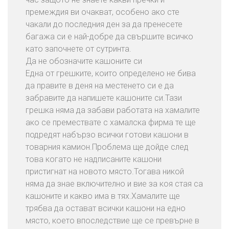
премеждия ви очакват, особено ако сте
чакали до последния ден за да пренесете
багажа си е най-добре да свършите всичко
като започнете от сутринта.
Да не обозначите кашоните си
Една от грешките, които определено не бива
да правите в деня на местенето си е да
забравите да напишете кашоните си.Тази
грешка няма да забави работата на хамалите
ако се премествате с хамалска фирма те ще
подредят набързо всички готови кашони в
товарния камион.Проблема ще дойде след
това когато не надписаните кашони
пристигнат на новото място.Тогава никой
няма да знае включително и вие за коя стая са
кашоните и какво има в тях.Хамалите ще
трябва да остават всички кашони на едно
място, което впоследствие ще се превърне в