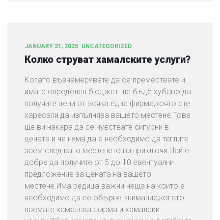
JANUARY 21, 2025
UNCATEGORIZED
Колко струват хамалските услуги?
Когато възнамерявате да се премествате и
имате определен бюджет ще бъде хубаво да
получите цени от всяка една фирма,която сте
харесали да изпълнява вашето местене.Това
ще ви накара да се чувствате сигурни в
цената и че няма да е необходимо да теглите
заем след като местенето ви приключи.Най е
добре да получите от 5 до 10 евентуални
предложение за цената на вашето
местене.Има редица важни неща на които е
необходимо да се обърне внимание,когато
наемате хамалска фирма и хамалски