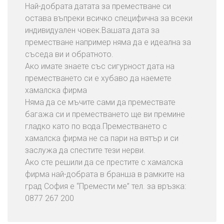
Най-добрата датата за преместване си
остава въпреки всичко специфична за всеки
индивидуален човек.Вашата дата за
преместване например няма да е идеална за
съседа ви и обратното.
Ако имате знаете със сигурност дата на
преместването си е хубаво да наемете
хамалска фирма
Няма да се мъчите сами да премествате
багажа си и преместването ще ви премине
гладко като по вода.Преместването с
хамалска фирма не са пари на вятър и си
заслужа да спестите тези нерви.
Ако сте решили да се престите с хамалска
фирма най-добрата в бранша в рамките на
град София е “Премести ме” тел. за връзка:
0877 267 200