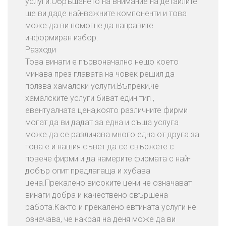
услуги.Обръщането на внимание на детайлите
ще ви даде най-важните компоненти и това
може да ви помогне да направите
информиран избор.
Разходи
Това винаги е първоначално нещо което
минава през главата на човек решил да
ползва хамалски услуги.Въпреки,че
хамалските услуги биват един тип ,
евентуалната цена,която различните фирми
могат да ви дадат за една и съща услуга
може да се различава много една от друга.за
това е и нашия съвет да се свържете с
повече фирми и да намерите фирмата с най-
добър опит предлагаща и хубава
цена.Прекалено високите цени не означават
винаги добра и качествено свършена
работа.Както и прекалено евтината услуги не
означава, че накрая на деня може да ви