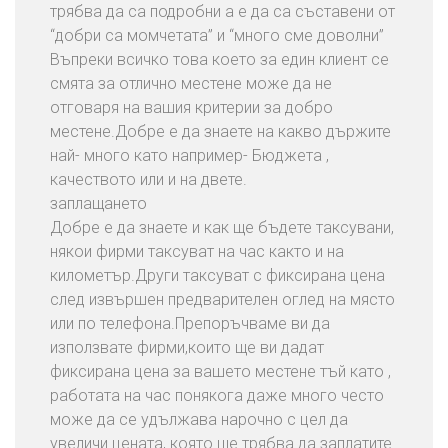
трябва да са подробни а е да са съставени от
“добри са момчетата” и “много сме доволни”
Въпреки всичко това което за един клиент се
смята за отлично местене може да не
отговаря на вашия критерии за добро
местене.Добре е да знаете на какво държите
най- много като например- Бюджета ,
качеството или и на двете.
заплащането
Добре е да знаете и как ще бъдете таксувани,
някои фирми таксуват на час както и на
километър.Други таксуват с фиксирана цена
след извършен предварителен оглед на място
или по телефона.Препоръчваме ви да
използвате фирми,които ще ви дадат
фиксирана цена за вашето местене тъй като ,
работата на час понякога даже много често
може да се удължава нарочно с цел да
увеличи цената, която ще трябва да заплатите