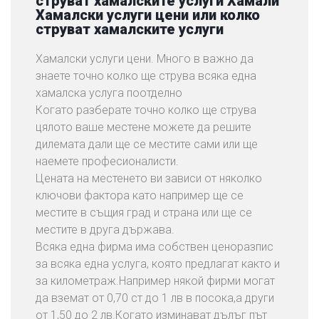
струват хамалските услуги Хамали
Хамалски услуги цени или колко
струват хамалските услуги
Хамалски услуги цени. Много в важно да
знаете точно колко ще струва всяка една
хамалска услуга поотделно
Когато разберате точно колко ще струва
цялото ваше местене можете да решите
дилемата дали ще се местите сами или ще
наемете професионалисти.
Цената на местенето ви зависи от няколко
ключови фактора като например ще се
местите в същия град и страна или ще се
местите в друга държава.
Всяка една фирма има собствен ценоразпис
за всяка една услуга, която предлагат както и
за километраж.Например някой фирми могат
да вземат от 0,70 ст до 1 лв в посока,а други
от 1,50 до 2 лв.Когато изминават дълъг път