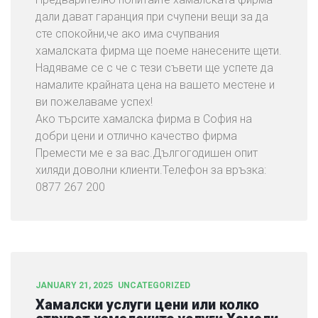
дали дават гаранция при счупени вещи за да
сте спокойни,че ако има счупвания
хамалската фирма ще поеме нанесените щети.
Надяваме се с че с тези съвети ще успете да
намалите крайната цена на вашето местене и
ви пожелаваме успех!
Ако търсите хамалска фирма в София на
добри цени и отлично качество фирма
Премести ме е за вас.Дългогодишен опит
хиляди доволни клиенти.Телефон за връзка:
0877 267 200
JANUARY 21, 2025
UNCATEGORIZED
Хамалски услуги цени или колко