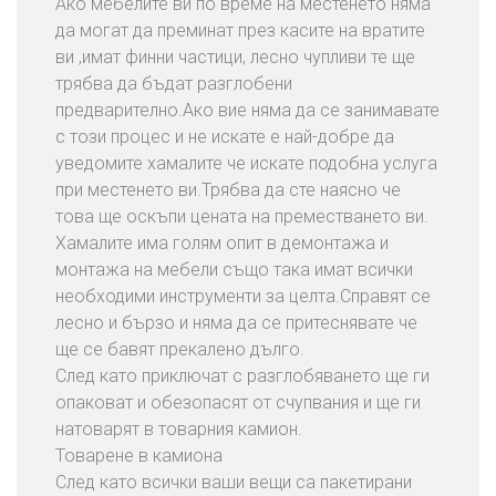
Ако мебелите ви по време на местенето няма
да могат да преминат през касите на вратите
ви ,имат финни частици, лесно чупливи те ще
трябва да бъдат разглобени
предварително.Ако вие няма да се занимавате
с този процес и не искате е най-добре да
уведомите хамалите че искате подобна услуга
при местенето ви.Трябва да сте наясно че
това ще оскъпи цената на преместването ви.
Хамалите има голям опит в демонтажа и
монтажа на мебели също така имат всички
необходими инструменти за целта.Справят се
лесно и бързо и няма да се притеснявате че
ще се бавят прекалено дълго.
След като приключат с разглобяването ще ги
опаковат и обезопасят от счупвания и ще ги
натоварят в товарния камион.
Товарене в камиона
След като всички ваши вещи са пакетирани