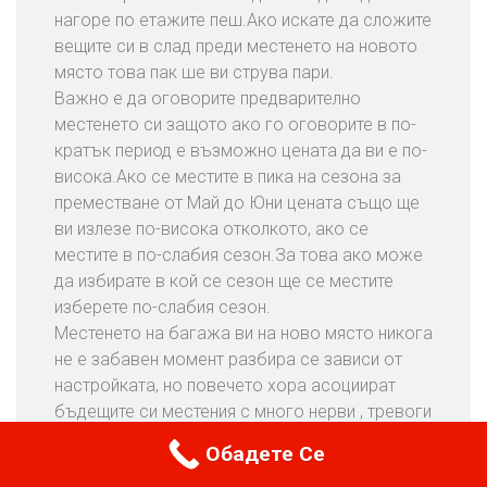
нагоре по етажите пеш.Ако искате да сложите
вещите си в слад преди местенето на новото
място това пак ше ви струва пари.
Важно е да оговорите предварително
местенето си защото ако го оговорите в по-
кратък период е възможно цената да ви е по-
висока.Ако се местите в пика на сезона за
преместване от Май до Юни цената също ще
ви излезе по-висока отколкото, ако се
местите в по-слабия сезон.За това ако може
да избирате в кой се сезон ще се местите
изберете по-слабия сезон.
Местенето на багажа ви на ново място никога
не е забавен момент разбира се зависи от
настройката, но повечето хора асоциират
бъдещите си местения с много нерви , тревоги
и разход.Помислете за това какъв е размера
Обадете Се За Точна Цена
Обадете Се
на преместването ви и дали ще ви трябват