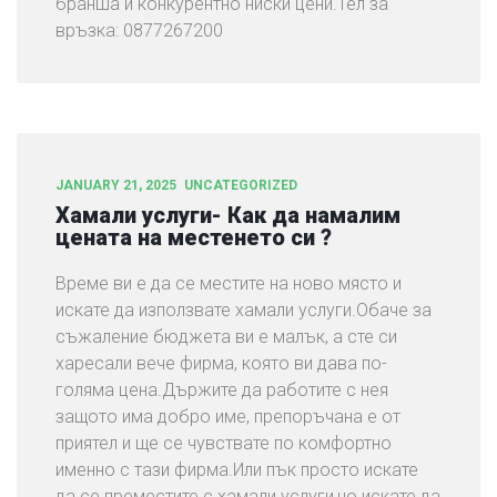
бранша и конкурентно ниски цени.Тел за
връзка: 0877267200
JANUARY 21, 2025
UNCATEGORIZED
Хамали услуги- Как да намалим
цената на местенето си ?
Време ви е да се местите на ново място и
искате да използвате хамали услуги.Обаче за
съжаление бюджета ви е малък, а сте си
харесали вече фирма, която ви дава по-
голяма цена.Държите да работите с нея
защото има добро име, препоръчана е от
приятел и ще се чувствате по комфортно
именно с тази фирма.Или пък просто искате
да се преместите с хамали услуги,но искате да