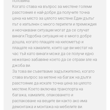
половина.
Когато става на въпрос за местене големи
разстояния е най-добре да получите точна
цена на място за цялото местене.Един дълъг
път е изпълнен с много перипети и премеждия
и неочаквани ситуации могат да се случат
винаги.Подобна ситуация не е много добре
дошла, когато плащате на километър и
плащате на хамалите, които ще ви местат на
час тъй като винаги може да се получи едно
нежелано забавяне което да се отрази зле на
джоба ви.
За това ви съветваме задължително, когато
става въпрос за метене на багаж на дълги
разстояние да искате точна цена за цялото
местене.Което включва транспорта на
багажа, хамалите, опаковането и
распаковане на вещите ви както ако има
демонтажа и монтажа на мебелите ви.