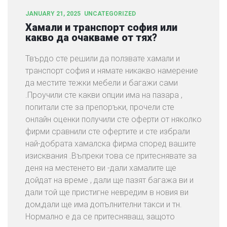
JANUARY 21, 2025
UNCATEGORIZED
Хамали и транспорт софия или
какво да очакваме от тях?
Твърдо сте решили да ползвате хамали и
транспорт софия и нямате никакво намерение
да местите тежки мебели и багажи сами
.Проучили сте какви опции има на пазара ,
попитали сте за препоръки, прочели сте
онлайн оценки получили сте оферти от няколко
фирми сравнили сте офертите и сте избрали
най-добрата хамалска фирма според вашите
изисквания .Въпреки това се притеснявате за
деня на местенето ви -дали хамалите ще
дойдат на време , дали ще пазят багажа ви и
дали той ще пристигне невредим в новия ви
дом,дали ще има допълнителни такси и тн.
Нормално е да се притесняваш, защото