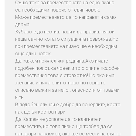
Също така за преместването на едно пиано
а
са необходими повече от един човек.
н
Може преместването да го направят и само
е
двама.
Н
Хубаво е да пестиш пари и да правиш някой
а
неща сам,но когато ситуацията позволява.Но
Д
при преместването на пиано ще е необходим
о
още един човек.
м
Да кажем приятел или роднина.Ако имате
о
подобен под ръка човек и то с опит в подобни
в
премествания това е страхотно! Но ако има
е
желание и няма опит отново по горното
описано важи и за него : опасности от травми
П
и тн.
р
В подобен случай е добре да почерпите, което
е
пак ще ви коства пари
м
Да Кажем че успеете да го вдигнете и
е
преместите, но това пиано ще трябва да се
с
натовари на камион, ако ще се мести на дълго