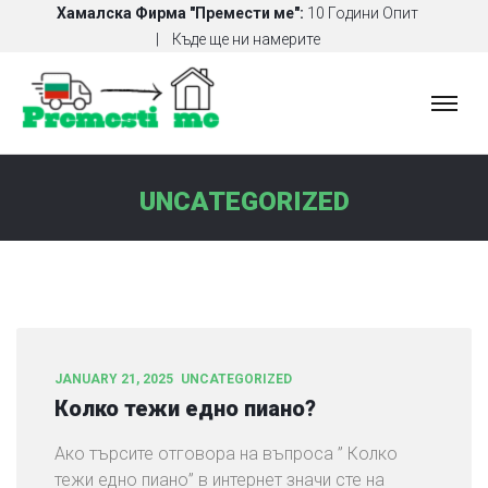
Хамалска Фирма "Премести ме":
10 Години Опит
Къде ще ни намерите
Х
А
М
А
UNCATEGORIZED
Л
С
К
И
У
С
Л
JANUARY 21, 2025
UNCATEGORIZED
У
Колко тежи едно пиано?
Г
И
Ако търсите отговора на въпроса ” Колко
тежи едно пиано” в интернет значи сте на