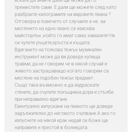
искате да знаете дали ще може да го
е
преместите сами. Е дали ще можете след като
б
разбрахте килограмите на видовете пиана ?
е
Отговора в повечето от случаите е не .за
л
местенето на едно пиано се изисква
и
майсторлък ,който го имат само хамалите! Не
и
си чупете ръцете,кръста и къщата.
В
Вдигането на толкова тежък музикален
е
инструмент може да ви доведе купища
щ
травми, да не говорим че в някой случай и
и
живото застрашаващо когато говорим са
местене на подобен тежък предмет..
П
Също така възможно е да издраскате
р
стените, да счупите покъщнина дори и стълби
е
при неправилно вдигане.
м
Евентуално изпускане на пианото ще доведе
е
задължително до неговото счупване.А ако го
с
изпуснете на някой крак недай си боже ще
т
направите и престой в болницата.
в