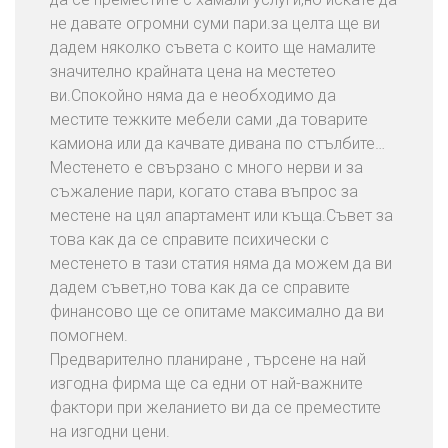
не давате огромни суми пари.за целта ще ви
дадем няколко съвета с които ще намалите
значително крайната цена на местетео
ви.Спокойно няма да е необходимо да
местите тежките мебели сами ,да товарите
камиона или да качвате дивана по стълбите…
Местенето е свързано с много нерви и за
съжаление пари, когато става въпрос за
местене на цял апартамент или къща.Съвет за
това как да се справите психически с
местенето в тази статия няма да можем да ви
дадем съвет,но това как да се справите
финансово ще се опитаме максимално да ви
помогнем.
Предварително планиране , търсене на най
изгодна фирма ще са едни от най-важните
фактори при желанието ви да се преместите
на изгодни цени.