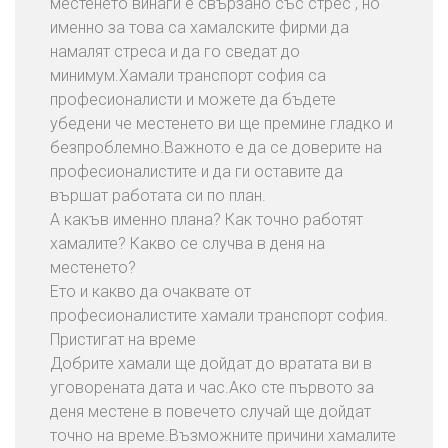
местенето винаги е свързано със стрес , но
именно за това са хамалските фирми да
намалят стреса и да го сведат до
минимум.Хамали транспорт софия са
професионалисти и можете да бъдете
убедени че местенето ви ще премине гладко и
безпроблемно.Важното е да се доверите на
професионалистите и да ги оставите да
вършат работата си по план.
А какъв именно плана? Как точно работят
хамалите? Какво се случва в деня на
местенето?
Ето и какво да очаквате от
професионалистите хамали транспорт софия.
Пристигат на време
Добрите хамали ще дойдат до вратата ви в
уговорената дата и час.Ако сте първото за
деня местене в повечето случай ще дойдат
точно на време.Възможните причини хамалите