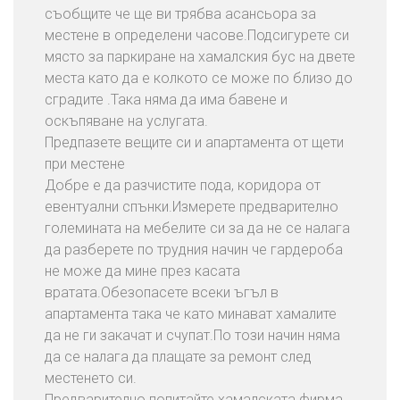
съобщите че ще ви трябва асансьора за
местене в определени часове.Подсигурете си
място за паркиране на хамалския бус на двете
места като да е колкото се може по близо до
сградите .Така няма да има бавене и
оскъпяване на услугата.
Предпазете вещите си и апартамента от щети
при местене
Добре е да разчистите пода, коридора от
евентуални спънки.Измерете предварително
големината на мебелите си за да не се налага
да разберете по трудния начин че гардероба
не може да мине през касата
вратата.Обезопасете всеки ъгъл в
апартамента така че като минават хамалите
да не ги закачат и счупат.По този начин няма
да се налага да плащате за ремонт след
местенето си.
Предварително попитайте хамалската фирма