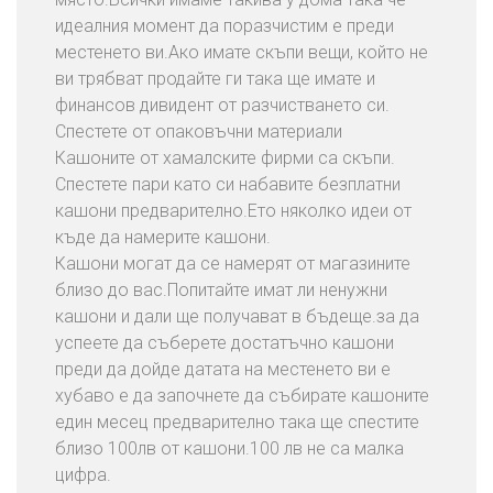
идеалния момент да поразчистим е преди
местенето ви.Ако имате скъпи вещи, който не
ви трябват продайте ги така ще имате и
финансов дивидент от разчистването си.
Спестете от опаковъчни материали
Кашоните от хамалските фирми са скъпи.
Спестете пари като си набавите безплатни
кашони предварително.Ето няколко идеи от
къде да намерите кашони.
Кашони могат да се намерят от магазините
близо до вас.Попитайте имат ли ненужни
кашони и дали ще получават в бъдеще.за да
успеете да съберете достатъчно кашони
преди да дойде датата на местенето ви е
хубаво е да започнете да събирате кашоните
един месец предварително така ще спестите
близо 100лв от кашони.100 лв не са малка
цифра.