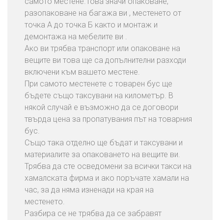
самото местене.Това значи опаковане,
разопаковане на багажа ви , местенето от
точка А до точка Б както и монтаж и
демонтажа на мебелите ви .
Ако ви трябва транспорт или опаковане на
вещите ви това ще са допълнителни разходи
включени към вашето местене.
При самото местенете с товарен бус ще
бъдете също таксувани на километър. В
някой случай е възможно да се договори
твърда цена за пропатувания път на товарния
бус.
Също така отделно ще бъдат и таксувани и
материалите за опаковането на вещите ви.
Трябва да сте осведомени за всички такси на
хамалската фирма и ако поръчате хамали на
час, за да няма изненади на края на
местенето.
Разбира се не трябва да се забравят