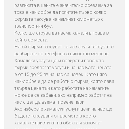
разликата в цените е значително осезаема.за
това е най-добре да попитате първо колко
фирмата таксува на изминат километър с
транспортния бус.
Колко ще струва да наема хамали в града в
който се места.
Някой фирми таксуват на час други таксуват с
разбиране по телефона а цялостно местене.
Хамалски услуги цени варират и повечето
фирми предлагат услуги и на час.Като цената
е от 15 до 25 лв.на час са човек. Като цяло
най-добре е да се работи с фирма, която дава
твърда цена тъй като работата на хамалите
може да се забави, ако например работят на
час с цел да вземат повече пари.
Ако изберете хамалски услуги цени на час ще
бъдете таксувани от времето в което
хамалите пристигат на обекта и започнат