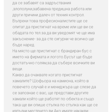
да се забавят са задръствания
,злополуки,забавена предишна работа или
други причини далеч от техния контрол.
Въпреки това професионалистите ще се
опитат да пристигнат на време или ще ви се
обадата по тел.за да ви уведомят че ще има
закъснение- за да сте сигурни че всичко ще
бъде наред.
На място ще пристигнат с брандиран бус с
името на фирмата и логото.Бусът ще бъде
достатъчно голям,за да събере всичките ви
вещи.
Какво да очаквате когато пристигнат
хамалите? Шофьора на камиона, който в
повечето случай е и мениджъра ще слезе да
се запознае с вас, ще представи другите
хамали който ще работят по обекта и също
така ще ви опише стъпка по стъпка как ще се
изпълни местенето ви.Ако имате някакви