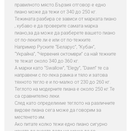
правилното място.Бързия отговор е едно
И
пиано може да тежи от 340 до 250 кг.
з
Тежината разбира се зависи от марката пиано
х
, хубаво е да проверите самата марка
в
пиано,за да може да разберете вашето пиано
ъ
от по-леките ли е или от по-тежките.
р
Например Руските “Беларус”, “Кубан”,
л
“Украйна”, “Червения октомври” са най тежките
я
те тежат около 340 до 360 кг.
н
А марки като “Swallow”, “Elegy”, “Dawn” те са
е
направени с по-лека рамка и тяло и затова
Н
тяхното тегло е и по-малко от 230 до 260 кг.
а
Теглото на модерните пиана е около 250 кг.Те
С
са сравнително леки.
т
След като определихме теглото на различните
а
видове пиана сега може да говорим за
р
местенето им.
и
Ако питате колко тежи едно пиано сигурно
М