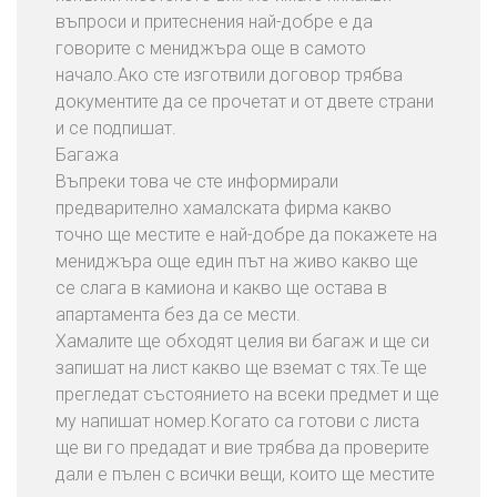
въпроси и притеснения най-добре е да
говорите с мениджъра още в самото
начало.Ако сте изготвили договор трябва
документите да се прочетат и от двете страни
и се подпишат.
Багажа
Въпреки това че сте информирали
предварително хамалската фирма какво
точно ще местите е най-добре да покажете на
мениджъра още един път на живо какво ще
се слага в камиона и какво ще остава в
апартамента без да се мести.
Хамалите ще обходят целия ви багаж и ще си
запишат на лист какво ще вземат с тях.Те ще
прегледат състоянието на всеки предмет и ще
му напишат номер.Когато са готови с листа
ще ви го предадат и вие трябва да проверите
дали е пълен с всички вещи, които ще местите