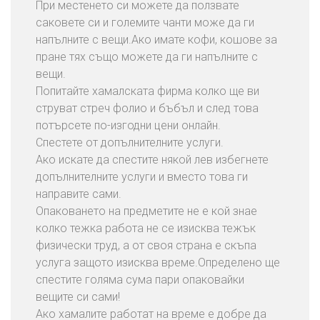
При местенето си можете да ползвате
саковете си и големите чанти може да ги
напълните с вещи.Ако имате кофи, кошове за
пране тях също можете да ги напълните с
вещи.
Попитайте хамалската фирма колко ще ви
струват стреч фолио и бъбъл и след това
потърсете по-изгодни цени онлайн.
Спестете от допълнителните услуги.
Ако искате да спестите някой лев избегнете
допълнителните услуги и вместо това ги
направите сами.
Опаковането на предметите не е кой знае
колко тежка работа не се изисква тежък
физически труд, а от своя страна е скъпа
услуга защото изисква време.Определено ще
спестите голяма сума пари опаковайки
вещите си сами!
Ако хамалите работат на време е добре да