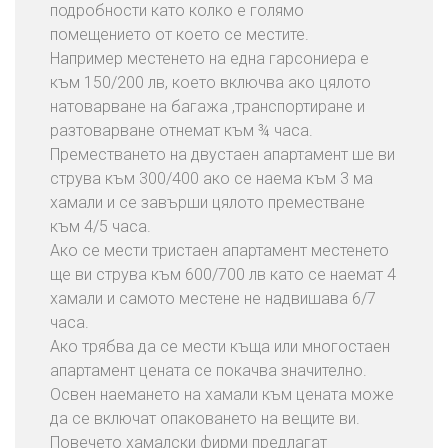
подробности като колко е голямо
помещението от което се местите.
Например местенето на една гарсониера е
към 150/200 лв, което включва ако цялото
натоварване на багажа ,транспортиране и
разтоварване отнемат към ¾ часа.
Преместването на двустаен апартамент ше ви
струва към 300/400 ако се наема към 3 ма
хамали и се завърши цялото преместване
към 4/5 часа.
Ако се мести тристаен апартамент местенето
ще ви струва към 600/700 лв като се наемат 4
хамали и самото местене не надвишава 6/7
часа.
Ако трябва да се мести къща или многостаен
апартамент цената се покачва значително.
Освен наемането на хамали към цената може
да се включат опаковането на вещите ви.
Повечето хамалски фирми предлагат