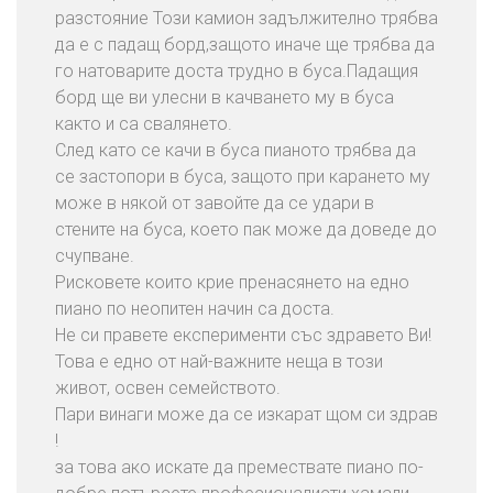
т
разстояние Този камион задължително трябва
в
да е с падащ борд,защото иначе ще трябва да
а
го натоварите доста трудно в буса.Падащия
н
борд ще ви улесни в качването му в буса
е
както и са свалянето.
Н
След като се качи в буса пианото трябва да
а
се застопори в буса, защото при карането му
О
може в някой от завойте да се удари в
ф
стените на буса, което пак може да доведе до
и
счупване.
с
Рисковете които крие пренасянето на едно
и
пиано по неопитен начин са доста.
Не си правете експерименти със здравето Ви!
С
Това е едно от най-важните неща в този
В
живот, освен семейството.
Ъ
Пари винаги може да се изкарат щом си здрав
Р
!
Ж
за това ако искате да премествате пиано по-
Е