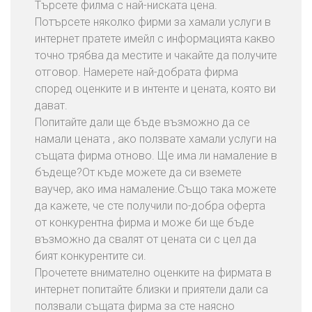
Търсете филма с най-ниската цена.
Потърсете няколко фирми за хамали услуги в
интернет пратете имейл с информацията какво
точно трябва да местите и чакайте да получите
отговор. Намерете най-добрата фирма
според оценките и в интенте и цената, която ви
дават.
Попитайте дали ще бъде възможно да се
намали цената , ако ползвате хамали услуги на
същата фирма отново. Ще има ли намаление в
бъдеще?От къде можете да си вземете
ваучер, ако има намаление.Също така можете
да кажете, че сте получили по-добра оферта
от конкурентна фирма и може би ще бъде
възможно да свалят от цената си с цел да
бият конкурентите си.
Прочетете внимателно оценките на фирмата в
интернет попитайте близки и приятели дали са
ползвали същата фирма за сте наясно