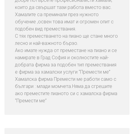
добре потърсете професионалисти хамали,
Т
които да свършат тази работа вместо вас.
Е
Хамалите са преминали през нужното
С
обучение ,освен това имат и огромен опит с
Е
подобен вид премествания.
С
С тях преместването на пиано ще стане много
Н
лесно и най-важното бързо.
А
Ако имате нужда от преместане на пиано и се
С
намирате в Град София и околностите най-
добрата фирма за подобен тип премествания
Б
е фирма за хамалски услуги “Премести ме”
Л
Хамалска фирма Премести ме работи само с
О
българи : млади момчета.Няма да сгрешите
Г
ако преместите пианото си с хамалска фирма
“Премести ме”