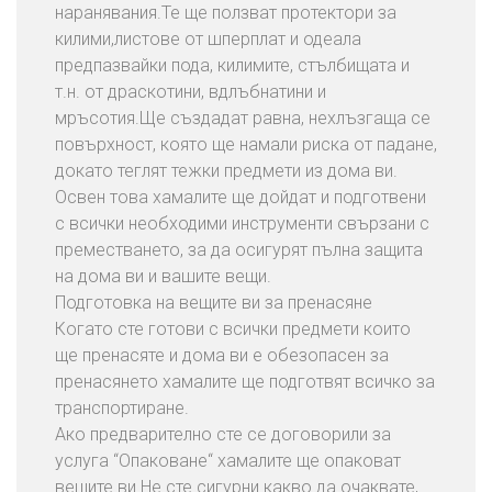
наранявания.Те ще ползват протектори за
килими,листове от шперплат и одеала
предпазвайки пода, килимите, стълбищата и
т.н. от драскотини, вдлъбнатини и
мръсотия.Ще създадат равна, нехлъзгаща се
повърхност, която ще намали риска от падане,
докато теглят тежки предмети из дома ви.
Освен това хамалите ще дойдат и подготвени
с всички необходими инструменти свързани с
преместването, за да осигурят пълна защита
на дома ви и вашите вещи.
Подготовка на вещите ви за пренасяне
Когато сте готови с всички предмети които
ще пренасяте и дома ви е обезопасен за
пренасянето хамалите ще подготвят всичко за
транспортиране.
Ако предварително сте се договорили за
услуга “Опаковане“ хамалите ще опаковат
вещите ви.Не сте сигурни какво да очаквате,