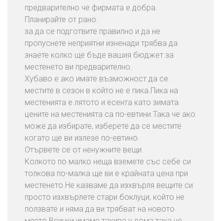
предварително че фирмата е добра.
Планирайте от рано.
за да се подготвите правилно и да не
пропуснете неприятни изненади трябва да
знаете колко ще бъде вашия бюджет за
местенето ви предварително.
Хубаво е ако имате възможност да се
местите в сезон в който не е пика.Пика на
местенията е лятото и есента като зимата
цените на местенията са по-евтини.Така че ако
може да избирате, изберете да се местите
когато ще ви излезе по-евтино.
Отървете се от ненужните вещи.
Колкото по малко неща вземете със себе си
толкова по-малка ще ви е крайната цена при
местенето.Не казваме да изхвърля вещите си
просто изхвърлете стари боклуци, който не
ползвате и няма да ви трябват на новото
място.Всички имаме такива у дома така че