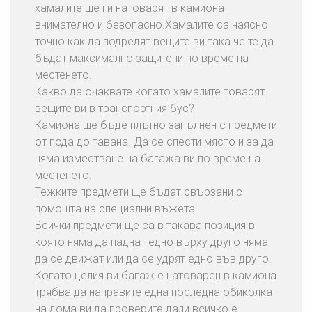
хамалите ще ги натоварят в камиона
внимателно и безопасно.Хамалите са наясно
точно как да подредят вещите ви така че те да
бъдат максимално защитени по време на
местенето.
Какво да очаквате когато хамалите товарят
вещите ви в транспортния бус?
Камиона ще бъде плътно запълнен с предмети
от пода до тавана. Да се спести място и за да
няма изместване на багажа ви по време на
местенето.
Тежките предмети ще бъдат свързани с
помощта на специални въжета.
Всички предмети ще са в такава позиция в
която няма да паднат едно върху друго няма
да се движат или да се удрят едно във друго.
Когато целия ви багаж е натоварен в камиона
трябва да направите една последна обиколка
на дома ви да проверите дали всичко е