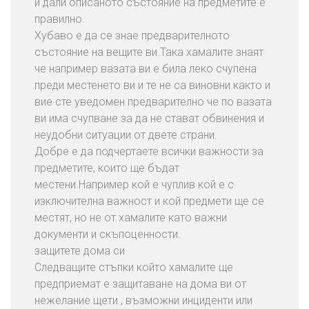
и дали описаното състояние на предметите е
правилно.
Хубаво е да се знае предварителното
състояние на вещите ви.Така хамалите знаят
че например вазата ви е била леко счупена
преди местенето ви и те не са виновни както и
вие сте уведомен предварително че по вазата
ви има счупване за да не стават обвинения и
неудобни ситуации от двете страни.
Добре е да подчертаете всички важности за
предметите, които ще бъдат
местени.Например кой е чуплив кой е с
изключителна важност и кой предмети ще се
местят, но не от хамалите като важни
документи и скъпоценности.
защитете дома си
Следващите стъпки който хамалите ще
предприемат е защитаване на дома ви от
нежелание щети , възможни инциденти или