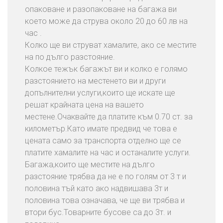
опаковане и разопаковане на багажа ви
което може да струва около 20 до 60 лв на
час .
Колко ще ви струват хамалите, ако се местите
на по дълго разстояние.
Колкое тежък багажът ви и колко е голямо
разстоянието на местенето ви и други
допълнителни услуги,които ще искате ще
решат крайната цена на вашето
местене.Очаквайте да платите към 0.70 ст. за
километър.Като имате предвид че това е
цената само за транспорта отделно ще се
платите хамалите на час и останалите услуги.
Багажа,които ще местите на дълго
разстояние трябва да не е по голям от 3 т и
половина тъй като ако надвишава 3т и
половина това означава, че ще ви трябва и
втори бус.Товарните бусове са до 3т. и