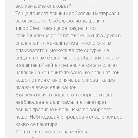
ако хамалите опаковат?
Те ще донесат всички необходими материали
за опаковане, бъбъл, фолио ,кашони и
тиксо.След това ще се разделят по
стаи.Едните ще работят върху кухнята други в
спалнята и тн.Хамалите имат много опит в
опаковатето и можете да сте сигурни, че
вещите ви ще бъдат много добре пакетирани
и защитени.Имайте предвид че когато слагат
надписи на кашоните те само ще запишат кой
кашон от коя стая е няма да описват какво
има във всеки един кашон.
Въпреки всичко ваша е отговорността да
надблюдавате дали хамалите пакетират
всичко правилно и дали няма да забравят
нещо. Наблюдавайте процеса и следте искъсо
какво се пакетира.
Монтаж и демонтаж на мебели.