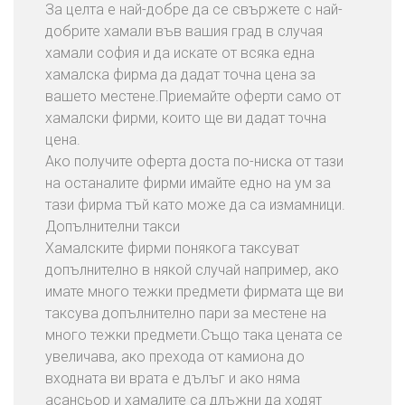
За целта е най-добре да се свържете с най-
добрите хамали във вашия град в случая
хамали софия и да искате от всяка една
хамалска фирма да дадат точна цена за
вашето местене.Приемайте оферти само от
хамалски фирми, които ще ви дадат точна
цена.
Ако получите оферта доста по-ниска от тази
на останалите фирми имайте едно на ум за
тази фирма тъй като може да са измамници.
Допълнителни такси
Хамалските фирми понякога таксуват
допълнително в някой случай например, ако
имате много тежки предмети фирмата ще ви
таксува допълнително пари за местене на
много тежки предмети.Също така цената се
увеличава, ако прехода от камиона до
входната ви врата е дълъг и ако няма
асансьор и хамалите са длъжни да ходят