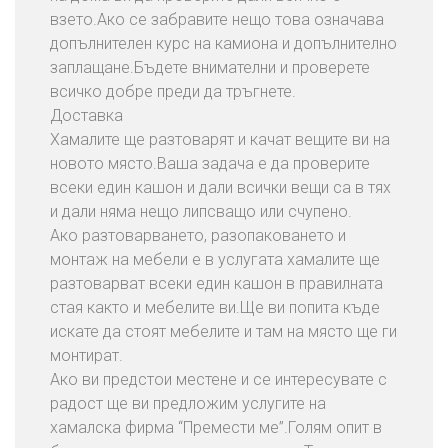
взето.Ако се забравите нещо това означава
допълнителен курс на камиона и допълнително
заплащане.Бъдете внимателни и проверете
всичко добре преди да тръгнете.
Доставка
Хамалите ще разтоварят и качат вещите ви на
новото място.Ваша задача е да проверите
всеки един кашон и дали всички вещи са в тях
и дали няма нещо липсващо или счупено.
Ако разтоварването, разопаковането и
монтаж на мебели е в услугата хамалите ще
разтоварват всеки един кашон в правилната
стая както и мебелите ви.Ще ви попита къде
искате да стоят мебелите и там на място ще ги
монтират.
Ако ви предстои местене и се интересувате с
радост ще ви предложим услугите на
хамалска фирма “Премести ме”.Голям опит в